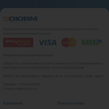
Федеральная компания по продаже оборудования для отопления,
водоснабжения и водоотведения
Информация о юридическом лице
Общество с ограниченной ответственностью «Стройинжиниринг»
ИНН 2221211275, КПП 222101001, ОГРН 1142225004096
656031, Алтайский край, г Барнаул, пр-кт Строителей, д. 58А, офис 1
Телефон: +79236460933
E-mail:info@duim22.ru
Компания
Покупателям