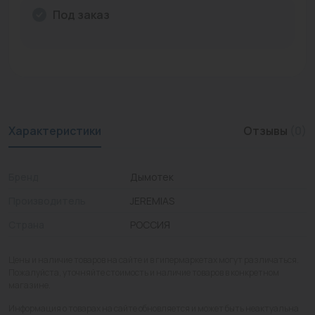
Под заказ
Промышленная арматура
Расходные материалы
Регулирующая арматура
Сантехника
Характеристики
Отзывы
(0)
Системы управления
Теплоносители
Бренд
Дымотек
Товары для отдыха
Производитель
JEREMIAS
Страна
РОССИЯ
Устройства защиты
Фитинги для труб
Цены и наличие товаров на сайте и в гипермаркетах могут различаться.
Пожалуйста, уточняйте стоимость и наличие товаров в конкретном
Электрический теплый пол+греющий кабель
магазине.
Информация о товарах на сайте обновляется и может быть неактуальна