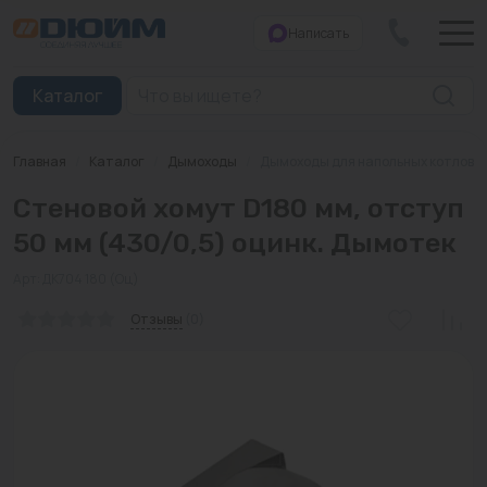
Написать
Закрыть
Каталог
Главная
/
Каталог
/
Дымоходы
/
Дымоходы для напольных котлов
Котлы
Стеновой хомут D180 мм, отступ
Печи банные
50 мм (430/0,5) оцинк. Дымотек
Дымоходы
Арт: ДК704 180 (Оц)
Трубы
Отзывы
(0)
Насосы
Баки и емкости
Бойлеры косвенного нагрева