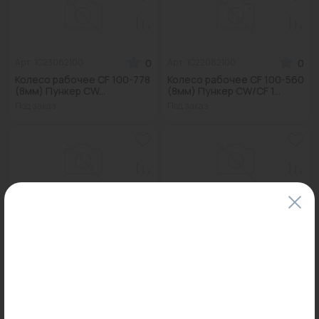
0
0
Арт: 1C23082100
Арт: 1C22082100
Колесо рабочее CF 100-778
Колесо рабочее CF 100-560
(8мм) Пункер CW...
(8мм) Пункер CW/CF 1...
Под заказ
Под заказ
0
0
Арт: 1872000000
Арт: -
Термостат ЕТ85R...
Теплообменник TL-03...
Под заказ
Под заказ