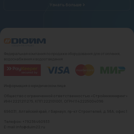
Узнать больше
Федеральная компания по продаже оборудования для отопления,
водоснабжения и водоотведения
Информация о юридическом лице
Общество с ограниченной ответственностью «Стройинжиниринг»
ИНН 2221211275, КПП 222101001, ОГРН 1142225004096
656031, Алтайский край, г Барнаул, пр-кт Строителей, д. 58А, офис 1
Телефон: +79236460933
E-mail:info@duim22.ru