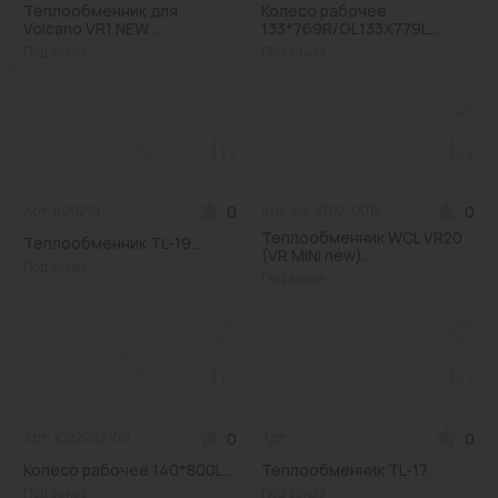
Теплообменник для
Колесо рабочее
Водонагреватели
Volcano VR1 NEW...
133*769R/GL133X779L...
Под заказ
Под заказ
Запасные части
Запорная арматура
Инструмент
КИП
0
0
Арт: 500291
Арт: 1-2-2702-0015
Теплообменник WCL VR20
Теплообменник TL-19...
Коллекторы и аксессуары
(VR MINI new)...
Под заказ
Под заказ
Кондиционеры
Крепеж
Очистка воды
Предохранительная арматура
0
0
Арт: 1C22082100
Арт: -
Колесо рабочее 140*800L...
Теплообменник TL-17...
Приборы отопления (радиаторы, конвекторы)
Под заказ
Под заказ