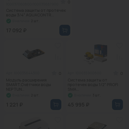
0
100037060800/100035687900
Система защиты от протечек
воды 3/4" AQUACONTR...
В наличии:
2 шт.
17 092 ₽
0
0
Арт: 100035644300
Арт: 100035900800
Модуль расширения
Система защиты от
SMART.Счётчики воды
протечек воды 1/2" PROFI
NEPTUN...
SMA...
В наличии:
2 шт.
В наличии:
3 шт.
1 221 ₽
45 995 ₽