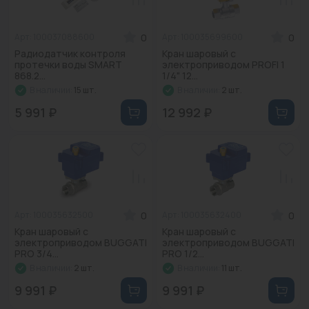
Промышленная арматура
0
0
Арт: 100037088600
Арт: 100035699600
Расходные материалы
Радиодатчик контроля
Кран шаровый с
протечки воды SMART
электроприводом PROFI 1
868.2...
1/4" 12...
Регулирующая арматура
В наличии:
15 шт.
В наличии:
2 шт.
Сантехника
5 991 ₽
12 992 ₽
Системы управления
Теплоносители
Товары для отдыха
0
0
Арт: 100035632500
Арт: 100035632400
Устройства защиты
Кран шаровый с
Кран шаровый с
электроприводом BUGGATI
электроприводом BUGGATI
Фитинги для труб
PRO 3/4...
PRO 1/2...
В наличии:
2 шт.
В наличии:
11 шт.
Электрический теплый пол+греющий кабель
9 991 ₽
9 991 ₽