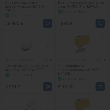
Система защиты от
Датчик контроля протечки
Водонагреватели
протечки воды НЕПТУН
воды Sw005 3 м. NEPTU...
1/2", У...
В наличии:
15 шт.
Запасные части
В наличии:
1 шт.
35 900 ₽
1 691 ₽
Запорная арматура
Инструмент
КИП
Коллекторы и аксессуары
0
0
Арт: 100035601400
Арт: 100035685300
Кондиционеры
Датчик контроля протечки
Кран шаровый с
воды Sw005 20 м. NEPT...
электроприводом PROFI
1/2" 12B ...
В наличии:
10 шт.
Крепеж
В наличии:
6 шт.
Очистка воды
2 991 ₽
8 991 ₽
Предохранительная арматура
Приборы отопления (радиаторы, конвекторы)