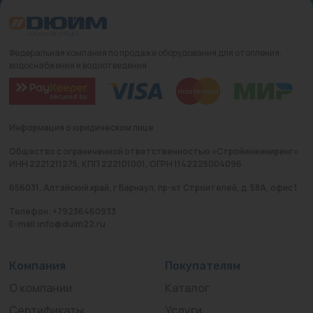
Федеральная компания по продаже оборудования для отопления,
водоснабжения и водоотведения
Информация о юридическом лице
Общество с ограниченной ответственностью «Стройинжиниринг»
ИНН 2221211275, КПП 222101001, ОГРН 1142225004096
656031, Алтайский край, г Барнаул, пр-кт Строителей, д. 58А, офис 1
Телефон: +79236460933
E-mail:info@duim22.ru
Компания
Покупателям
О компании
Каталог
Сертификаты
Услуги