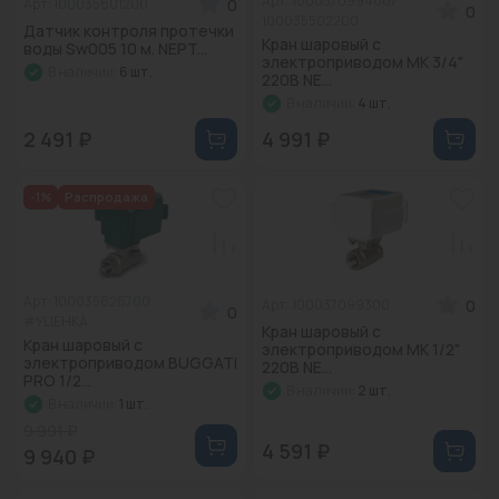
Арт: 100037099400/
0
Арт: 100035601200
0
100035502200
Датчик контроля протечки
Кран шаровый с
воды Sw005 10 м. NEPT...
электроприводом MK 3/4"
В наличии:
6 шт.
220В NE...
В наличии:
4 шт.
2 491 ₽
4 991 ₽
-1%
Распродажа
Арт: 100035626700
0
Арт: 100037099300
0
#УЦЕНКА
Кран шаровый с
Кран шаровый с
электроприводом MK 1/2"
электроприводом BUGGATI
220В NE...
PRO 1/2...
В наличии:
2 шт.
В наличии:
1 шт.
9 991 ₽
4 591 ₽
9 940 ₽