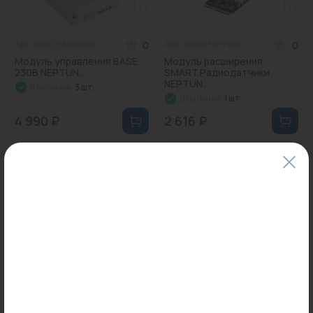
0
0
Арт: 100035500000
Арт: 100035657800
Модуль управления BASE
Модуль расширения
230В NEPTUN...
SMART.Радиодатчики
NEPTUN...
В наличии:
3 шт.
В наличии:
1 шт.
4 990 ₽
2 616 ₽
Новинка
0
0
Арт: 100035572300
Арт: 100000402500
Модуль расширения
Система защиты от
SMART.RS485 NEPTUN...
протечки воды НЕПТУН
1/2", У...
В наличии:
3 шт.
В наличии:
1 шт.
6 736 ₽
44 900 ₽