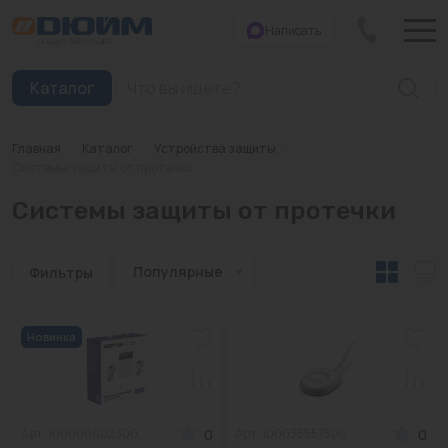
Написать
Закрыть
Каталог
Главная
/
Каталог
/
Устройства защиты
/
Котлы
Системы защиты от протечки
Системы защиты от протечки
Печи банные
Дымоходы
Популярные
Фильтры
Трубы
Насосы
Новинка
Баки и емкости
Бойлеры косвенного нагрева
0
0
Арт: 100000402300
Арт: 100035557500