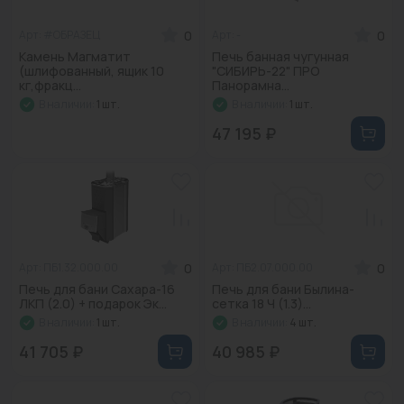
0
0
Арт: #ОБРАЗЕЦ
Арт: -
Камень Магматит
Печь банная чугунная
(шлифованный, ящик 10
"СИБИРЬ-22" ПРО
кг,фракц...
Панорамна...
В наличии:
1 шт.
В наличии:
1 шт.
47 195 ₽
0
0
Арт: ПБ1.32.000.00
Арт: ПБ2.07.000.00
Печь для бани Сахара-16
Печь для бани Былина-
ЛКП (2.0) + подарок Эк...
сетка 18 Ч (1.3)...
В наличии:
1 шт.
В наличии:
4 шт.
41 705 ₽
40 985 ₽