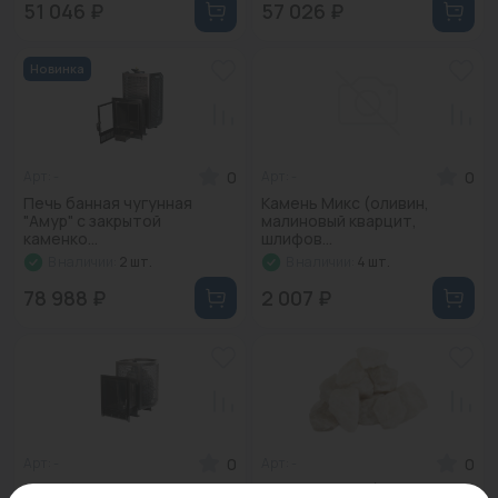
51 046 ₽
57 026 ₽
Новинка
0
0
Арт: -
Арт: -
Печь банная чугунная
Камень Микс (оливин,
"Амур" с закрытой
малиновый кварцит,
каменко...
шлифов...
В наличии:
2 шт.
В наличии:
4 шт.
78 988 ₽
2 007 ₽
0
0
Арт: -
Арт: -
Печь банная чугунная
Камень Кварц (колотый,