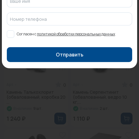
Ваше имя
0
0
Арт: АС.05.100.00
Арт: ПБ1.97.000.00
Экран защитный напольный
Печь для бани Былина-12 Ч
18...
(1.2)...
Номер телефона
В наличии:
1 шт.
В наличии:
1 шт.
9 110 ₽
Согласен с
политикой обработки персональных данных
38 984 ₽
11 982 ₽
Отправить
0
0
Арт: -
Арт: -
Камень Талькохлорит
Камень Серпентинит
(обвалованный, коробка 20
(обвалованный, ведро 10
...
кг,...
В наличии:
9 шт.
В наличии:
2 шт.
1 240 ₽
1 110 ₽