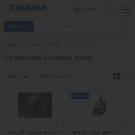
Написать
Закрыть
Каталог
Главная
/
Каталог
/
Печи банные
/
Стальные
Котлы
Стальные банные печи
Печи банные
Дымоходы
Популярные
Фильтры
Трубы
Новинка
Насосы
Баки и емкости
0
0
Арт: ПБ2.16.000.00
Арт: ПБ1.85.000.00
Бойлеры косвенного нагрева
Печь для бани Былина-24 Ч
Печь для бани Былина-