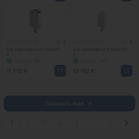
0
0
Арт: БК.21.000.00
Арт: БК.06.000.00
Бак самоварного типа 65
Бак самоварного типа 55
л...
л...
В наличии:
3 шт.
В наличии:
1 шт.
11 772 ₽
10 182 ₽
Показать еще
1
2
3
4
5
...
7