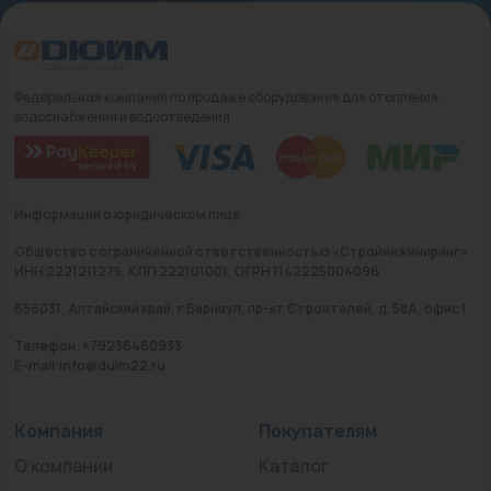
Федеральная компания по продаже оборудования для отопления,
водоснабжения и водоотведения
Информация о юридическом лице
Общество с ограниченной ответственностью «Стройинжиниринг»
ИНН 2221211275, КПП 222101001, ОГРН 1142225004096
656031, Алтайский край, г Барнаул, пр-кт Строителей, д. 58А, офис 1
Телефон: +79236460933
E-mail:info@duim22.ru
Компания
Покупателям
О компании
Каталог