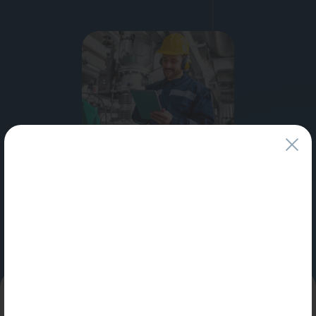
Водонагреватели
Запасные части
Запорная арматура
Инструмент
КИП
Коллекторы и аксессуары
Специальные условия
для профессионалов и юридических лиц
Кондиционеры
Узнать больше
Крепеж
Очистка воды
Предохранительная арматура
Приборы отопления (радиаторы, конвекторы)