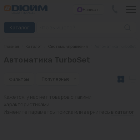
Написать
Закрыть
Каталог
Главная
/
Каталог
/
Системы управления
/
Автоматика TurboSet
Котлы
Автоматика TurboSet
Печи банные
Дымоходы
Популярные
Фильтры
Трубы
Кажется, у нас нет товаров с такими
характеристиками.
Насосы
Измените параметры поиска или вернитесь
в каталог
Баки и емкости
Бойлеры косвенного нагрева