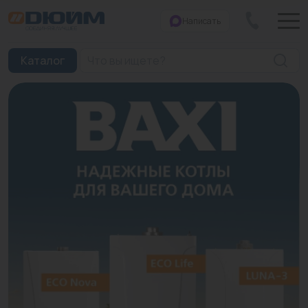
Написать
Закрыть
Каталог
Котлы
Печи банные
Дымоходы
Трубы
Насосы
Баки и емкости
Бойлеры косвенного нагрева