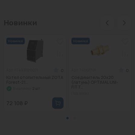
Новинки
Новинка
Новинка
0
0
Арт: FT4931120021
Арт: 740G7701
Котел отопительный ZOTA
Соединитель 20x20
Forest-21...
(латунь) OPTIMAL UNI-
FITT...
В наличии:
2 шт.
Под заказ
72 108 ₽