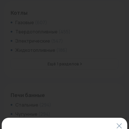
Котлы
Газовые
(607)
Твердотопливные
(455)
Электрические
(547)
Жидкотопливные
(186)
Ещё 1 разделов
Печи банные
Стальные
(294)
Чугунные
(294)