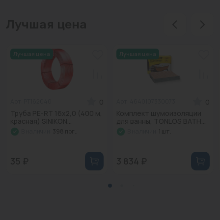
Лучшая цена
Лучшая цена
Лучшая цена
0
0
Арт: PT162040
Арт: 4640107330073
Труба PE-RT 16x2,0 (400 м,
Комплект шумоизоляции
красная) SINIKON...
для ванны, TОNLOS BATH...
В наличии:
398 пог..
В наличии:
1 шт.
35 ₽
3 834 ₽