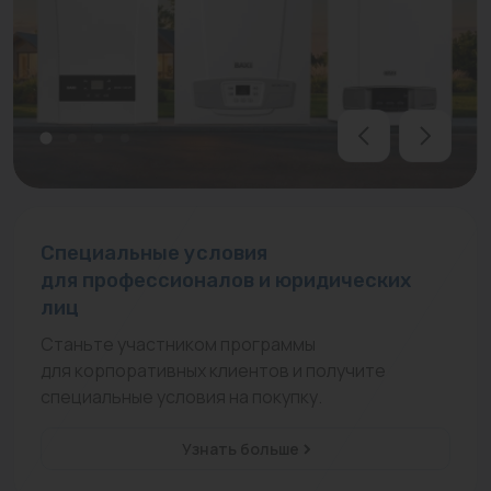
Водонагреватели
Запасные части
Запорная арматура
Инструмент
КИП
Коллекторы и аксессуары
Специальные условия
для профессионалов и юридических
Кондиционеры
лиц
Крепеж
Станьте участником программы
для корпоративных клиентов и получите
Очистка воды
специальные условия на покупку.
Предохранительная арматура
Узнать больше
Приборы отопления (радиаторы, конвекторы)