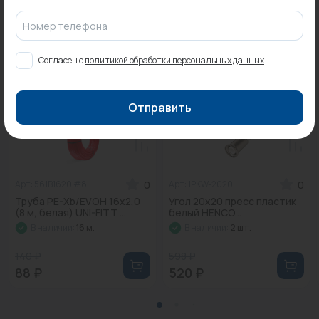
Номер телефона
Согласен с
политикой обработки персональных данных
Распродажа
Отправить
Распродажа
Распродажа
0
0
Арт: 561B1620 #8
Арт: 1PKW-2020
Труба PE-Xb/EVOH 16x2,0
Угол 20х20 пресс пластик
(8 м, белая) UNI-FITT ...
белый HENCO...
В наличии:
16 м.
В наличии:
2 шт.
140 ₽
598 ₽
88 ₽
520 ₽