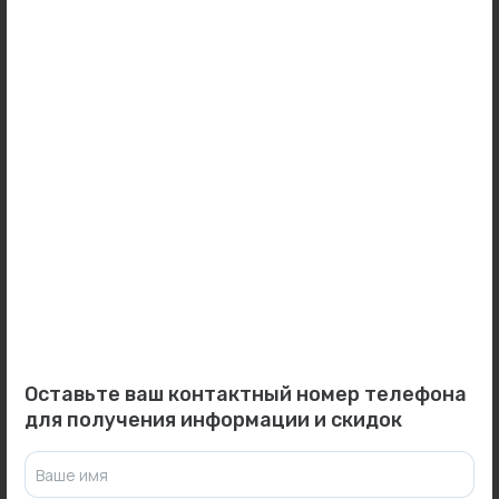
Дымоходы
Дымоходы для напольных котлов
(3388)
Дымоходы для настенных газовых котлов
(192)
Бренды
Оставьте ваш контактный номер телефона
для получения информации и скидок
Ваше имя