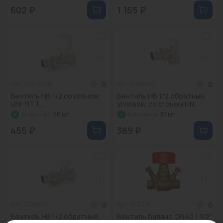
602 ₽
1 165 ₽
0
0
Арт: 150N2001
Арт: 175N2001
Вентиль НВ 1/2 со сгоном
Вентиль НВ 1/2 обратный,
UNI-FITT...
угловой, со сгоном UN...
В наличии:
50 шт.
В наличии:
35 шт.
455 ₽
389 ₽
0
0
Арт: 170N2001
Арт: 1421775
Вентиль НВ 1/2 обратный,
Вентиль баланс. DN40 1 1/2"