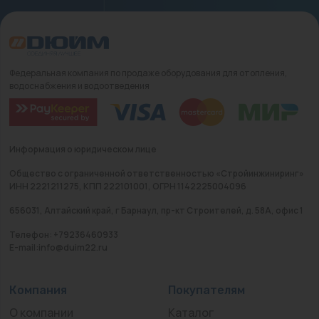
Федеральная компания по продаже оборудования для отопления,
водоснабжения и водоотведения
Информация о юридическом лице
Общество с ограниченной ответственностью «Стройинжиниринг»
ИНН 2221211275, КПП 222101001, ОГРН 1142225004096
656031, Алтайский край, г Барнаул, пр-кт Строителей, д. 58А, офис 1
Телефон: +79236460933
E-mail:info@duim22.ru
Компания
Покупателям
О компании
Каталог