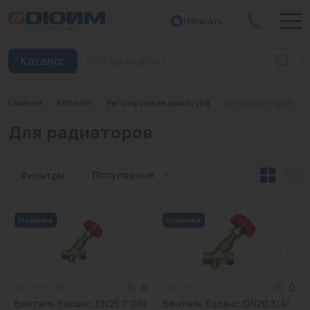
Написать
Закрыть
Каталог
Главная
/
Каталог
/
Регулирующая арматура
/
Для радиаторов
Котлы
Для радиаторов
Печи банные
Дымоходы
Популярные
Фильтры
Трубы
Новинка
Новинка
Насосы
Баки и емкости
0
0
Арт: H411723
Арт: H411722
Бойлеры косвенного нагрева
Вентиль баланс. DN25 1"(PN
Вентиль баланс. DN20 3/4"