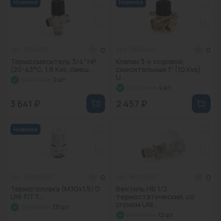
Новинка
Новинка
0
0
Арт: 351N0131
Арт: 360G1041
Термосмеситель 3/4" НР
Клапан 3-х ходовой,
(20-43°С, 1,6 Kvs, смеш...
смесительный 1" (10 Kvs)
U...
В наличии:
2 шт.
В наличии:
4 шт.
3 641 ₽
2 457 ₽
Новинка
0
0
Арт: 169D0002
Арт: 160V2000
Термоголовка (M30х1,5) D
Вентиль НВ 1/2
UNI-FITT...
термостатический, со
сгоном UNI...
В наличии:
131 шт.
В наличии:
12 шт.