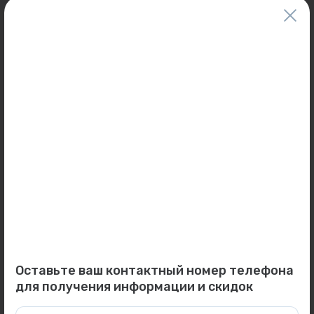
со сгоном UNI-FITT...
Штремакс-GN HERZ...
В наличии:
18 шт.
В наличии:
6 шт.
421 ₽
7 080 ₽
0
0
Арт: 1421774
Арт: 409G3000
Вентиль баланс. DN32 1 1/4"
Адаптер для узлов
Штремакс-GN HERZ...
нижнего подключения (для
пер...
В наличии:
4 шт.
В наличии:
13 шт.
6 277 ₽
90 ₽
Оставьте ваш контактный номер телефона
для получения информации и скидок