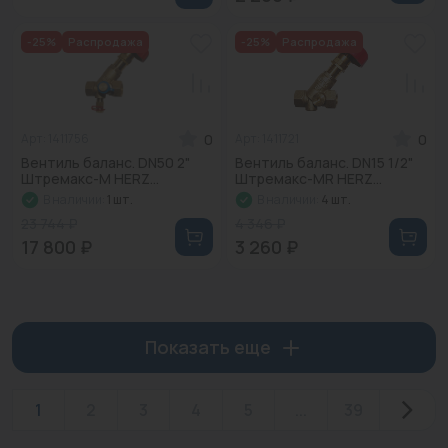
-25%
Распродажа
-25%
Распродажа
0
0
Арт: 1411756
Арт: 1411721
Вентиль баланс. DN50 2"
Вентиль баланс. DN15 1/2"
Штремакс-M HERZ...
Штремакс-MR HERZ...
В наличии:
1 шт.
В наличии:
4 шт.
23 744 ₽
4 346 ₽
17 800 ₽
3 260 ₽
Показать еще
1
2
3
4
5
...
39