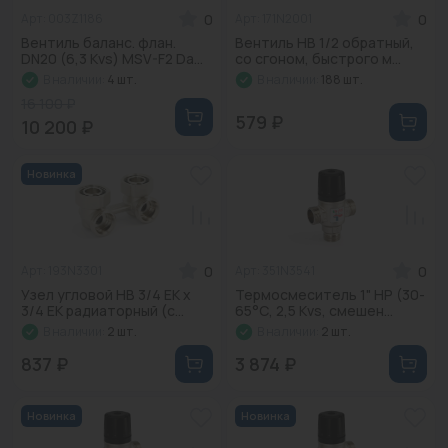
0
0
Арт: 003Z1186
Арт: 171N2001
Промышленная арматура
Вентиль баланс. флан.
Вентиль НВ 1/2 обратный,
DN20 (6,3 Kvs) MSV-F2 Da...
со сгоном, быстрого м...
Расходные материалы
В наличии:
4 шт.
В наличии:
188 шт.
16 100 ₽
Регулирующая арматура
579 ₽
10 200 ₽
Сантехника
Новинка
Системы управления
Теплоносители
0
0
Арт: 193N3301
Арт: 351N3541
Товары для отдыха
Узел угловой НВ 3/4 ЕК х
Термосмеситель 1" НР (30-
3/4 ЕК радиаторный (с...
65°С, 2,5 Kvs, смешен...
Устройства защиты
В наличии:
2 шт.
В наличии:
2 шт.
837 ₽
3 874 ₽
Фитинги для труб
Электрический теплый пол+греющий кабель
Новинка
Новинка