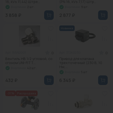
16, kVs 11,44) Штре...
(PN 16, kVs 7,17) Штр...
Водонагреватели
В наличии:
2 шт.
В наличии:
9 шт.
Запасные части
3 858 ₽
2 877 ₽
Запорная арматура
Новинка
Инструмент
КИП
0
0
Арт: 155N2001
Арт: 372K0230
Коллекторы и аксессуары
Вентиль НВ 1/2 угловой, со
Привод для клапана
сгоном UNI-FITT...
трехточечный (230 В, 10
Нм,...
Кондиционеры
В наличии:
42 шт.
В наличии:
5 шт.
Крепеж
432 ₽
6 345 ₽
Очистка воды
-37%
Распродажа
Предохранительная арматура
Приборы отопления (радиаторы, конвекторы)