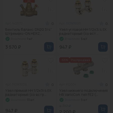
0
0
Арт: 1421772
Арт: 193N3020
Вентиль баланс. DN20 3/4"
Узел угловой НН 1/2х3/4 ЕК
Штремакс-GN HERZ...
радиаторный (со вст...
В наличии:
1 шт.
В наличии:
5 шт.
3 570 ₽
947 ₽
-53%
Распродажа
0
0
Арт: 192N3020
Арт: F12004
Узел прямой НН 1/2х3/4 ЕК
Узел нижнего подключения
радиаторный (со встр...
НВ VarioCon тип FE2 (...
В наличии:
13 шт.
В наличии:
5 шт.
4 717 ₽
947 ₽
2 200 ₽