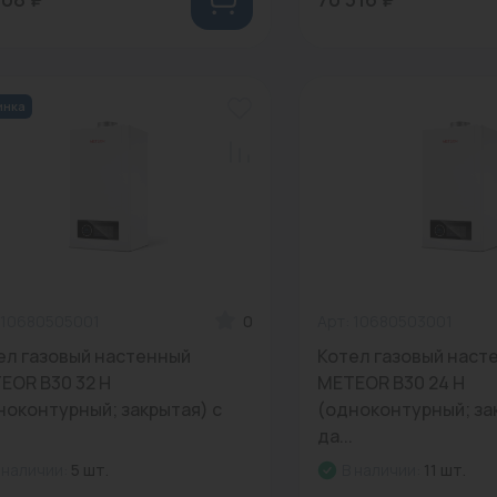
инка
 10680505001
0
Арт: 10680503001
ел газовый настенный
Котел газовый наст
EOR B30 32 H
METEOR B30 24 H
ноконтурный; закрытая) с
(одноконтурный; за
да...
 наличии:
5 шт.
В наличии:
11 шт.