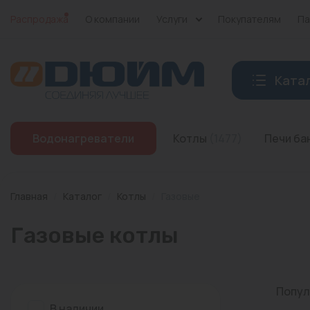
Распродажа
О компании
Услуги
Покупателям
Па
Ката
Котлы
Водонагреватели
Котлы
(1477)
Печи б
Печи банные
Дымоходы
Главная
/
Каталог
/
Котлы
/
Газовые
Трубы
Газовые котлы
Насосы
Баки и емкости
Попул
Бойлеры косвенного нагрева
В наличии