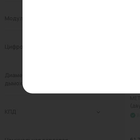
Модуляция пламени
Цифровая шина
Диаметр подключения
Арт:
дымохода
Кот
MET
(дв
КПД
В
61 