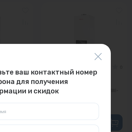
0
Арт: 10680203009
0
вьте ваш контактный номер
енный
Котел газовый настенный
фона для получения
METEOR B30 24 С
рмации и скидок
рытая) Wi-
(двухконтурный; закрытая) Wi-
F...
В наличии:
4 шт.
имя
63 559 ₽