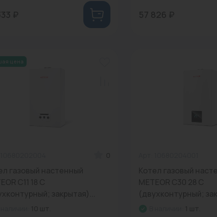
333 ₽
57 826 ₽
шая цена
 10680202004
0
Арт: 10680204001
ел газовый настенный
Котел газовый наст
EOR C11 18 С
METEOR C30 28 С
ухконтурный; закрытая)...
(двухконтурный; зак
 наличии:
10 шт.
В наличии:
1 шт.