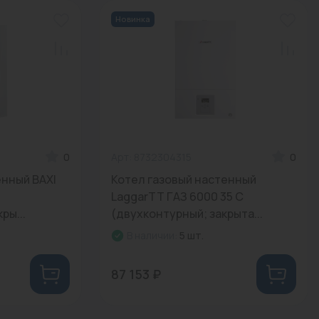
Новинка
0
Арт: 8732304315
0
енный BAXI
Котел газовый настенный
LaggarTT ГАЗ 6000 35 C
ры...
(двухконтурный; закрыта...
В наличии:
5 шт.
87 153 ₽