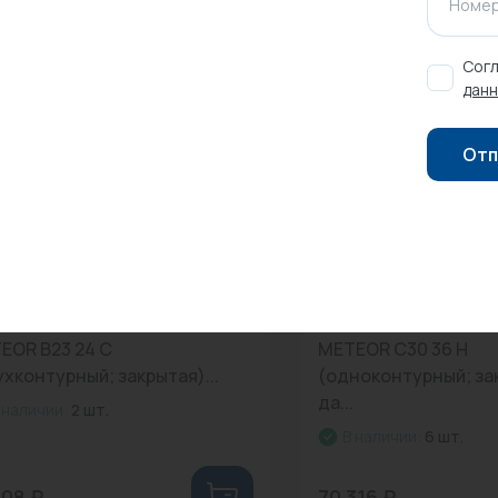
Номер
Согл
данн
Отп
 10680203011
0
Арт: 10680506003
ел газовый настенный
Котел газовый наст
EOR B23 24 С
METEOR C30 36 H
ухконтурный; закрытая)...
(одноконтурный; за
да...
 наличии:
2 шт.
В наличии:
6 шт.
708 ₽
70 316 ₽