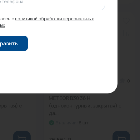
 телефона
асен с
политикой обработки персональных
ых
равить
0
Арт: 10680506001
0
енный
Котел газовый настенный
METEOR B30 36 H
крытая) с
(одноконтурный; закрытая) с
да...
В наличии:
6 шт.
76 561 ₽