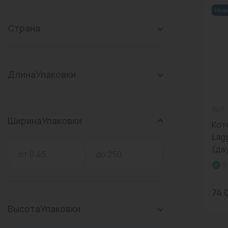
конвекторы)
Нов
Промышленная арматура
Страна
Расходные материалы
Регулирующая арматура
ДлинаУпаковки
Сантехника
Системы управления
Арт:
Теплоносители
ШиринаУпаковки
Кот
Lag
Товары для отдыха
(дв
Устройства защиты
В
Фитинги для труб
74 
Электрический теплый
ВысотаУпаковки
пол+греющий кабель