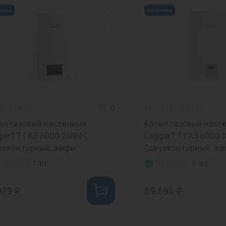
инка
Новинка
Трубы нержавеющие
 8732301814
0
Арт: 8732306493
ел газовый настенный
Котел газовый наст
garTT ГАЗ 6000 24RN C
LaggarTT ГАЗ 6000 1
ухконтурный; закры...
(двухконтурный; зак
 наличии:
7 шт.
В наличии:
5 шт.
079 ₽
69 695 ₽