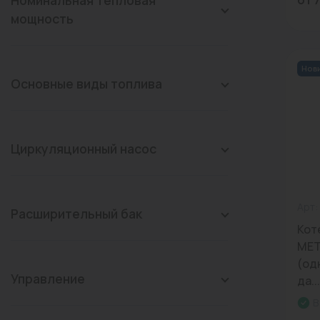
Номинальная тепловая
мощность
Нов
Основные виды топлива
Циркуляционный насос
Арт:
Расширительный бак
Кот
MET
(од
Управление
да...
В