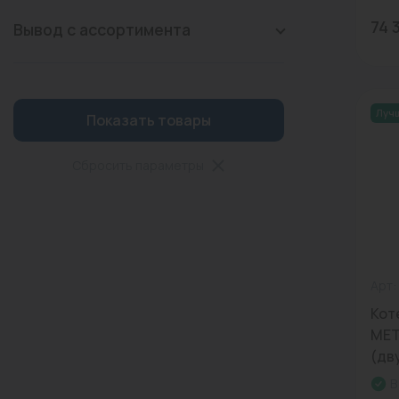
74 
Вывод с ассортимента
Луч
Показать товары
Сбросить параметры
Арт:
Кот
MET
(дв
В