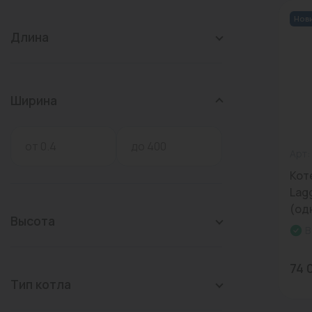
Нов
Длина
Ширина
Арт:
Кот
Lag
(од
Высота
В
74 
Тип котла