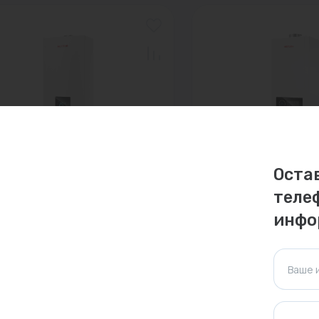
 10680503003
0
Арт: 10680206008
Оста
ел газовый настенный
Котел газовый наст
теле
EOR C30 24 H
METEOR B30 36 С
инфо
ноконтурный; закрытая) с
(двухконтурный; зак
F...
 наличии:
4 шт.
В наличии:
6 шт.
Ваше 
685 ₽
83 642 ₽