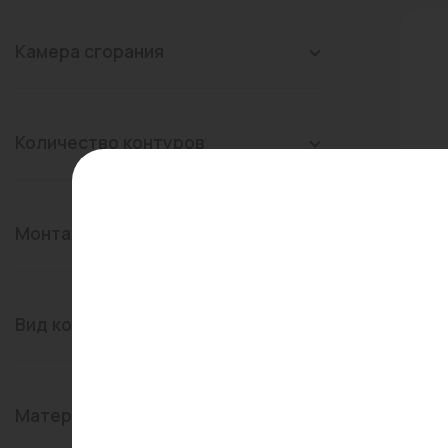
Камера сгорания
Количество контуров
Арт:
Монтаж
Кот
MET
(од
Вид котла
да...
В
Материал теплообменника
52 