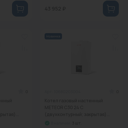
43 952 ₽
Новинка
0
Арт: 10680203004
0
енный
Котел газовый настенный
METEOR C30 24 С
рытая)...
(двухконтурный; закрытая)...
В наличии:
3 шт.