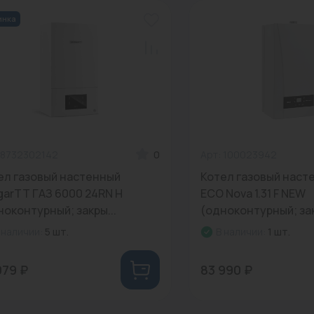
инка
 8732302142
0
Арт: 100023942
ел газовый настенный
Котел газовый наст
garTT ГАЗ 6000 24RN Н
ECO Nova 1.31 F NEW
ноконтурный; закры...
(одноконтурный; зак
 наличии:
5 шт.
В наличии:
1 шт.
079 ₽
83 990 ₽