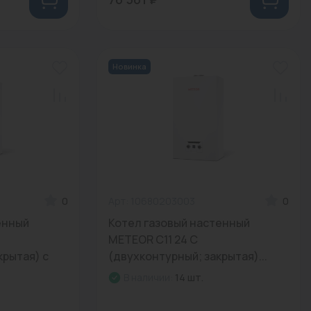
Новинка
0
Арт: 10680203003
0
енный
Котел газовый настенный
METEOR C11 24 С
крытая) с
(двухконтурный; закрытая)...
В наличии:
14 шт.