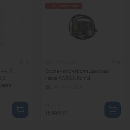
-20%
Распродажа
Трубы стальные
0
Арт: 8718589578
0
енный
Система контроля дымовых
8 C
газов AW50.2-Kombi...
рыта...
В наличии:
3 шт.
21 110 ₽
16 888 ₽