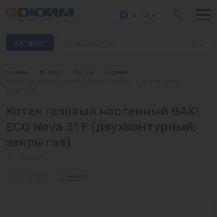
Написать
Закрыть
Каталог
Главная
/
Каталог
/
Котлы
/
Газовые
/
Котлы
Котел газовый настенный BAXI ECO Nova 31 F (двухконтурный;
закрытая)
Печи банные
Котел газовый настенный BAXI
Дымоходы
ECO Nova 31 F (двухконтурный;
закрытая)
Трубы
Арт: 100022347
Насосы
Отзывы
(0)
Баки и емкости
Бойлеры косвенного нагрева