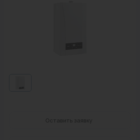
Водонагреватели
Запасные части
Запорная арматура
Инструмент
КИП
Коллекторы и аксессуары
Кондиционеры
Крепеж
Очистка воды
Оставить заявку
Предохранительная арматура
Приборы отопления (радиаторы, конвекторы)