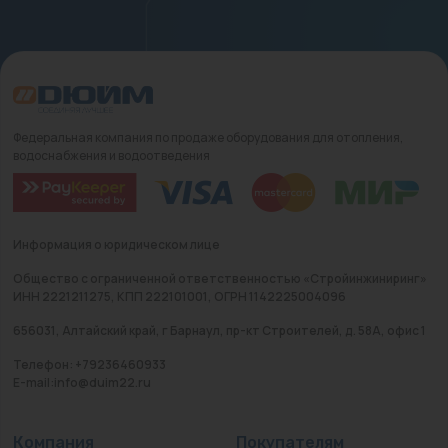
Федеральная компания по продаже оборудования для отопления,
водоснабжения и водоотведения
Информация о юридическом лице
Общество с ограниченной ответственностью «Стройинжиниринг»
ИНН 2221211275, КПП 222101001, ОГРН 1142225004096
656031, Алтайский край, г Барнаул, пр-кт Строителей, д. 58А, офис 1
Телефон: +79236460933
E-mail:info@duim22.ru
Компания
Покупателям