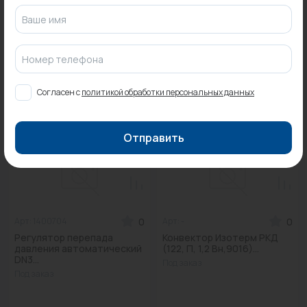
для таких же товаров, проданных ранее.
Ваше имя
Фактический товар может иметь визуальные отличия от изображения.
Номер телефона
Оставить отзыв
Согласен с
политикой обработки персональных данных
Может пригодиться
Отправить
0
0
Арт: 1400704
Арт: -
Регулятор перепада
Конвектор Изотерм РКД
давления автоматический
(122, П, 1,2 Вн,9016)...
DN3...
Под заказ
Под заказ