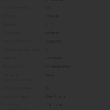
Производитель
BAXI
Страна
ТУРЦИЯ
Ширина
0.45
Тип котла
газовые
Камера сгорания
закрытая
Количество контуров
2
Монтаж
настенный
Вид котла
конвекционный
Материал
медь
теплообменника
Модуляция пламени
да
Цифровая шина
OpenTherm
Диаметр
60/100 мм
подключения