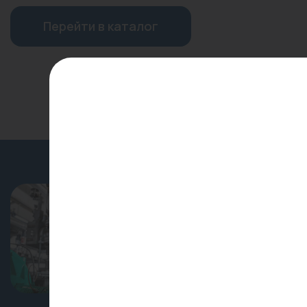
Водонагреватели
Перейти в каталог
Запасные части
Запорная арматура
Инструмент
КИП
Коллекторы и аксессуары
Кондиционеры
Специальные ус
Крепеж
для профессиона
Очистка воды
лиц
Предохранительная арматура
Узнать больше
Приборы отопления (радиаторы,