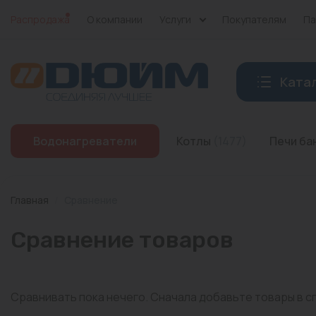
Распродажа
О компании
Услуги
Покупателям
Па
Ката
Котлы
Водонагреватели
Котлы
(1477)
Печи б
Печи банные
Дымоходы
Главная
/
Сравнение
Трубы
Сравнение товаров
Насосы
Баки и емкости
Сравнивать пока нечего. Сначала добавьте товары в с
Бойлеры косвенного нагрева