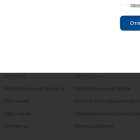
данн
Трубы нержавеющие
Отп
Компания
Покупателям
О компании
Каталог
Сертификаты
Услуги
Новости
Распродажа
Реализованные проекты
Электронные каталоги
Обучение
Оплата, доставка и возвра
Партнерам
Специальные условия для
Контакты
Личный кабинет