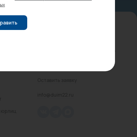
ых
Трубы стальные
равить
Контактная информация
г. Барнаул, пр-т Строителей, 58А
8 (3852) 555-565
Оставить заявку
info@duim22.ru
т
 юрлиц