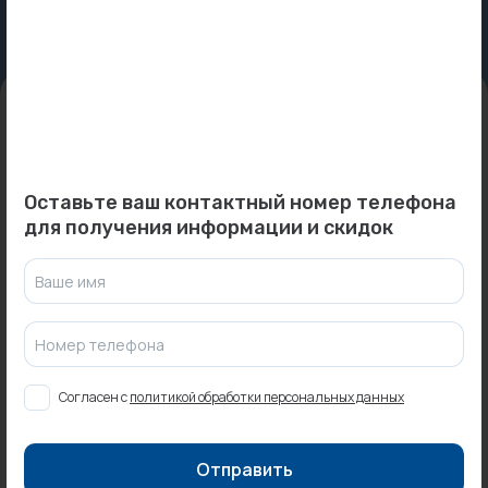
Промышленная арматура
Расходные материалы
Регулирующая арматура
Федеральная компания по продаже оборудования для отопления,
Сантехника
водоснабжения и водоотведения
Оставьте ваш контактный номер телефона
Системы управления
для получения информации и скидок
Теплоносители
Информация о юридическом лице
Ваше имя
Товары для отдыха
Общество с ограниченной ответственностью «Стройинжиниринг»
ИНН 2221211275, КПП 222101001, ОГРН 1142225004096
Номер телефона
Устройства защиты
656031, Алтайский край, г Барнаул, пр-кт Строителей, д. 58А, офис 1
Фитинги для труб
Согласен с
политикой обработки персональных данных
Телефон: +79236460933
E-mail:info@duim22.ru
Электрический теплый пол+греющий кабель
Отправить