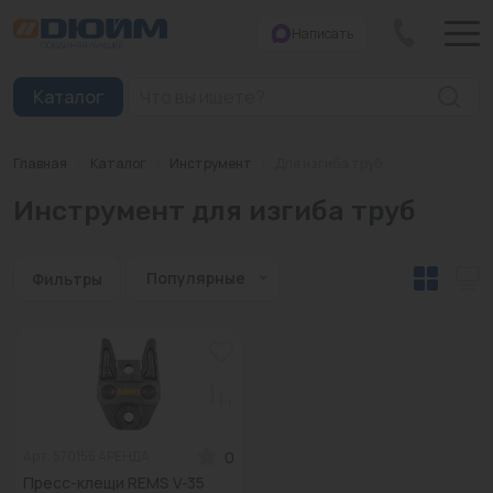
Написать
Закрыть
Каталог
Главная
/
Каталог
/
Инструмент
/
Для изгиба труб
Котлы
Инструмент для изгиба труб
Печи банные
Дымоходы
Популярные
Фильтры
Трубы
Насосы
Баки и емкости
0
Арт: 570155 АРЕНДА
Бойлеры косвенного нагрева
Пресс-клещи REMS V-35