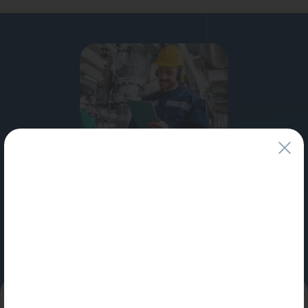
Водонагреватели
Запасные части
Запорная арматура
Инструмент
КИП
Коллекторы и аксессуары
Специальные условия
Кондиционеры
для профессионалов и юридических лиц
Крепеж
Узнать больше
Очистка воды
Предохранительная арматура
Приборы отопления (радиаторы, конвекторы)