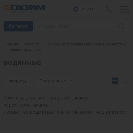
Написать
Закрыть
Каталог
Главная
/
Каталог
/
Приборы отопления (радиаторы, конвекторы)
Котлы
/
Конвекторы
/
водянные
водянные
Печи банные
Дымоходы
Популярные
Фильтры
Трубы
Кажется, у нас нет товаров с такими
Насосы
характеристиками.
Измените параметры поиска или вернитесь
в каталог
Баки и емкости
Бойлеры косвенного нагрева