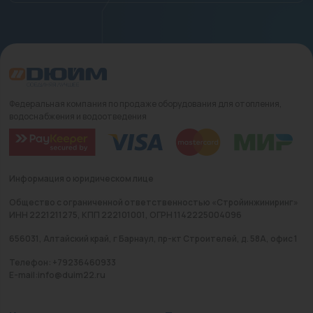
Федеральная компания по продаже оборудования для отопления,
водоснабжения и водоотведения
Информация о юридическом лице
Общество с ограниченной ответственностью «Стройинжиниринг»
ИНН 2221211275, КПП 222101001, ОГРН 1142225004096
656031, Алтайский край, г Барнаул, пр-кт Строителей, д. 58А, офис 1
Телефон: +79236460933
E-mail:info@duim22.ru