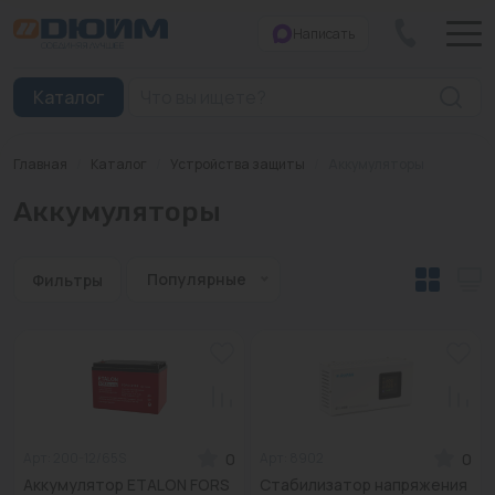
Написать
Закрыть
Каталог
Главная
/
Каталог
/
Устройства защиты
/
Аккумуляторы
Котлы
Аккумуляторы
Печи банные
Дымоходы
Популярные
Фильтры
Трубы
Насосы
Баки и емкости
0
0
Арт: 200-12/65S
Арт: 8902
Бойлеры косвенного нагрева
Аккумулятор ETALON FORS
Стабилизатор напряжения