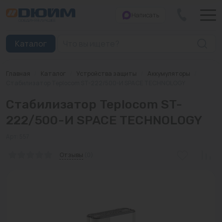
Написать
Закрыть
Каталог
Главная
/
Каталог
/
Устройства защиты
/
Аккумуляторы
/
Котлы
Стабилизатор Teplocom ST-222/500-И SPACE TECHNOLOGY
Стабилизатор Teplocom ST-
Печи банные
222/500-И SPACE TECHNOLOGY
Дымоходы
Арт: 557
Трубы
Отзывы
(0)
Насосы
Баки и емкости
Бойлеры косвенного нагрева