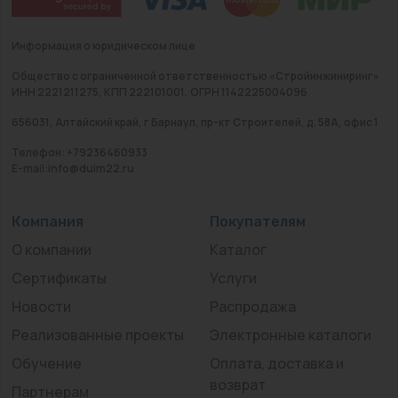
Информация о юридическом лице
Общество с ограниченной ответственностью «Стройинжиниринг»
ИНН 2221211275, КПП 222101001, ОГРН 1142225004096
656031, Алтайский край, г Барнаул, пр-кт Строителей, д. 58А, офис 1
Телефон: +79236460933
E-mail:info@duim22.ru
Компания
Покупателям
О компании
Каталог
Сертификаты
Услуги
Новости
Распродажа
Реализованные проекты
Электронные каталоги
Обучение
Оплата, доставка и
возврат
Партнерам