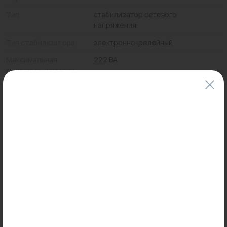
Тип
стабилизатор сетевого
напряжения
Тип стабилизатора
электронно-релейный
Максимальная
222 ВА
мощность нагрузки
Цены и наличие товаров на сайте и в гипермаркетах могут различаться.
Пожалуйста, уточняйте стоимость и наличие товаров в конкретном
магазине.
Информация о товарах на сайте обновляется и может быть неактуальна
для таких же товаров, проданных ранее.
Фактический товар может иметь визуальные отличия от изображения.
Оставить отзыв
Может пригодиться