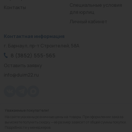
Специальные условия
Контакты
для юрлиц
Личный кабинет
Контактная информация
г. Барнаул, пр-т Строителей, 58А
8 (3852) 555-565
Оставить заявку
info@duim22.ru
Уважаемые покупатели!
© 2010 — 2026.
«ДЮЙМ Барнаул»
На сайте указаны розничные цены на товары. При оформлении заказа
Политика конфиденциальности
вы можете получить скидку — её размер зависит от общей суммы покупки.
Подробности у менеджеров.
Разработка
сайта