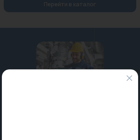
Перейти в каталог
Водонагреватели
Запасные части
Запорная арматура
Инструмент
КИП
Коллекторы и аксессуары
Кондиционеры
Крепеж
Специальные условия
для профессионалов и юридических лиц
Очистка воды
Предохранительная арматура
Узнать больше
Приборы отопления (радиаторы, конвекторы)