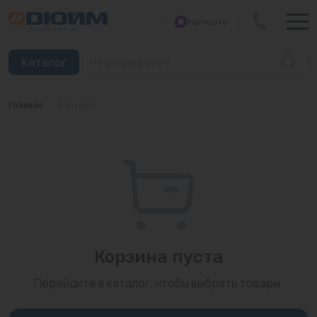
Написать
Закрыть
Каталог
Главная
/
Корзина
Котлы
Печи банные
Дымоходы
Трубы
Насосы
Корзина пуста
Баки и емкости
Перейдите в каталог, чтобы выбрать товары.
Бойлеры косвенного нагрева