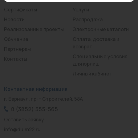
Сертификаты
Услуги
Новости
Распродажа
Реализованные проекты
Электронные каталоги
Обучение
Оплата, доставка и
возврат
Партнерам
Специальные условия
Контакты
для юрлиц
Личный кабинет
Контактная информация
г. Барнаул, пр-т Строителей, 58А
8 (3852) 555-565
Оставить заявку
info@duim22.ru