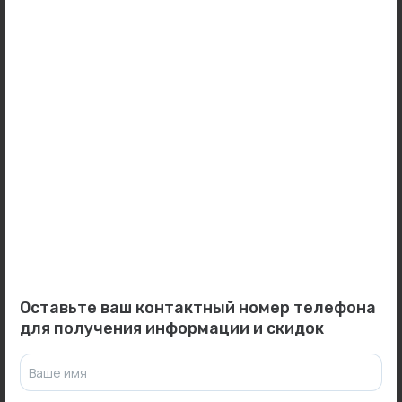
В наличии:
3 шт.
27 053 ₽
30 634 ₽
0
0
Арт: -
Арт: -
Печь воздухогрейная
Печь воздухогрейная
"Сибирячка" 6 (кожух
"Сибирячка" 12 (кожух
нерж....
нерж...
В наличии:
3 шт.
В наличии:
2 шт.
28 163 ₽
33 684 ₽
Оставьте ваш контактный номер телефона
для получения информации и скидок
Ваше имя
0
0
Арт: -
Арт: -