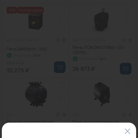
-5%
Распродажа
0
0
Арт: ПО.21.000.00
Арт: ПО.28.000.00
Печь ЛОКОМОТИВЪ-120
Печь МИЛЬНА -100...
(2019)...
В наличии:
3 шт.
В наличии:
1 шт.
33 974 ₽
26 973 ₽
32 275 ₽
0
0
Арт: -
Арт: -
Печь воздухогрейная
Печь воздухогрейная
БВ-120 "Сибирь"...
"Сибирячка" 9 (кожух
нерж....
В наличии:
1 шт.