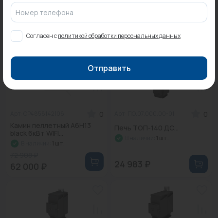
Печь-камин "СИБИРЬ" 8
Печь-камин "СИБИРЬ" 10
Номер телефона
(стальная)...
(стальная)...
В наличии:
1 шт.
В наличии:
1 шт.
Согласен с
политикой обработки персональных данных
56 856 ₽
68 377 ₽
Отправить
-15%
Распродажа
0
0
Арт: CP4858142106
Арт: ПО.07.000.00-01
Камин пеллетный A6H13
Печь ТОП-140 ДС...
black 6кВт WIFI...
В наличии:
1 шт.
В наличии:
1 шт.
72 908 ₽
24 983 ₽
62 000 ₽