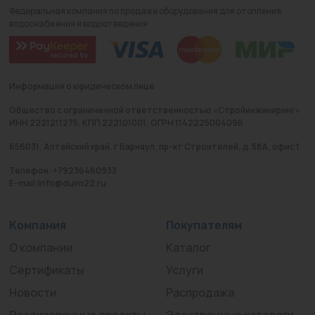
Федеральная компания по продаже оборудования для отопления,
водоснабжения и водоотведения
Информация о юридическом лице
Общество с ограниченной ответственностью «Стройинжиниринг»
ИНН 2221211275, КПП 222101001, ОГРН 1142225004096
656031, Алтайский край, г Барнаул, пр-кт Строителей, д. 58А, офис 1
Телефон: +79236460933
E-mail:info@duim22.ru
Компания
Покупателям
О компании
Каталог
Сертификаты
Услуги
Новости
Распродажа
Реализованные проекты
Электронные каталоги