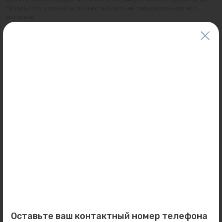
Пожалуйста, уточняйте стоимость и наличие товаров в конкретном
магазине.
Информация о товарах на сайте обновляется и может быть неактуальна
для таких же товаров, проданных ранее.
Фактический товар может иметь визуальные отличия от изображения.
Оставить отзыв
Может пригодиться
0
0
Арт: 3003306
Арт: 12138
Электрокотел "Warmos -
Корпус насоса PB-201...
Оставьте ваш контактный номер телефона
54" 380В...
Под заказ