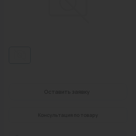
Водонагреватели
Запасные части
Запорная арматура
Инструмент
КИП
Коллекторы и аксессуары
Кондиционеры
Оставить заявку
Крепеж
Очистка воды
Консультация по товару
Предохранительная арматура
Приборы отопления (радиаторы, конвекторы)