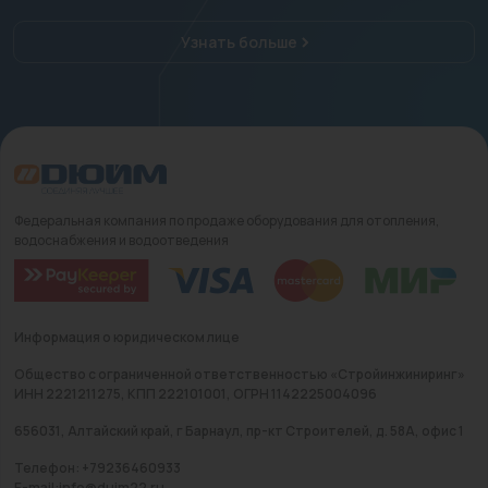
Узнать больше
Федеральная компания по продаже оборудования для отопления,
водоснабжения и водоотведения
Информация о юридическом лице
Общество с ограниченной ответственностью «Стройинжиниринг»
ИНН 2221211275, КПП 222101001, ОГРН 1142225004096
656031, Алтайский край, г Барнаул, пр-кт Строителей, д. 58А, офис 1
Телефон: +79236460933
E-mail:info@duim22.ru