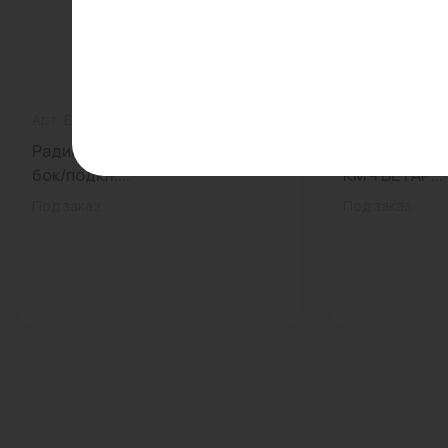
Арт: E11KBA509A
0
Арт: СГВ-15
Радиатор VONOVA 11K 500-920
Счетчик горя
бок/подкл....
КМЧ БЕТАР...
Под заказ
Под заказ