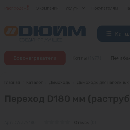
Распродажа
О компании
Услуги
Покупателям
Па
Ката
Котлы
Водонагреватели
Котлы
(1477)
Печи б
Печи банные
Дымоходы
Главная
/
Каталог
/
Дымоходы
/
Дымоходы для напольных
Трубы
Переход D180 мм (раструб
Насосы
Баки и емкости
Арт: DW 37A 180
Отзывы
(0)
Бойлеры косвенного нагрева