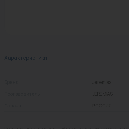
конвекторы)
Промышленная арматура
Расходные материалы
Регулирующая арматура
Сантехника
Системы управления
Характеристики
Теплоносители
Товары для отдыха
Бренд
Jeremias
Устройства защиты
Производитель
JEREMIAS
Фитинги для труб
Страна
РОССИЯ
Электрический теплый
пол+греющий кабель
Цены и наличие товаров на сайте и в гипермаркетах могут раз