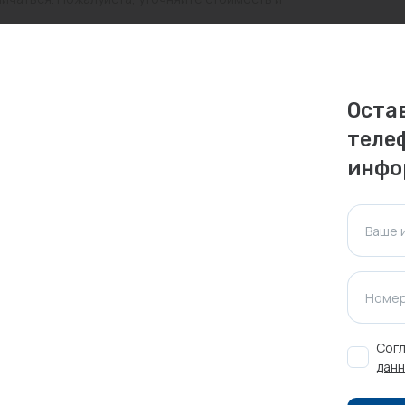
ктуальна для таких же товаров, проданных
ажения.
Оста
теле
Оставить отзыв
инфо
Ваше 
Номер
Согл
данн