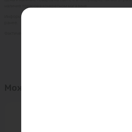
наличие товаров в конкретном магазине.
Информация о товарах на сайте обновляется и может быть неа
ранее.
Фактический товар может иметь визуальные отличия от изобр
Может пригодиться