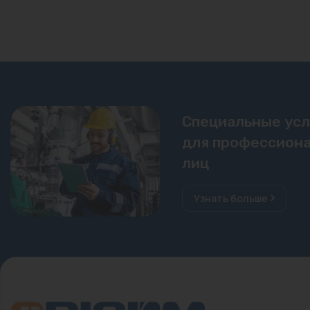
Специальные ус
для профессиона
лиц
Узнать больше