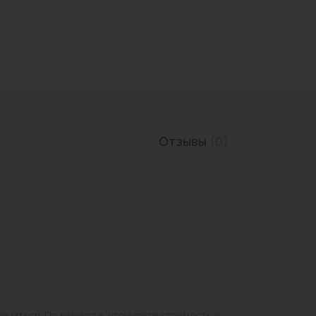
Трубы нержавеющие
Отзывы
(0)
личаться. Пожалуйста, уточняйте стоимость и