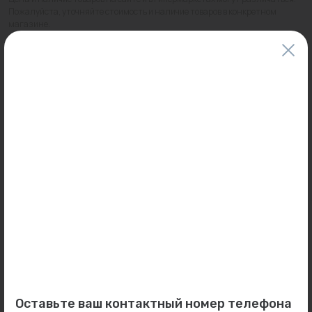
Пожалуйста, уточняйте стоимость и наличие товаров в конкретном
магазине.
Информация о товарах на сайте обновляется и может быть неактуальна
для таких же товаров, проданных ранее.
Фактический товар может иметь визуальные отличия от изображения.
Оставить отзыв
Может пригодиться
0
0
Арт: AB229020000
Арт: 09030106202004
Бойлер 300 л. напольный
Заглушка 20 FV-plast...
Оставьте ваш контактный номер телефона
SN SUNSYSTEM (ТЭН - оп...
В наличии:
113 шт.