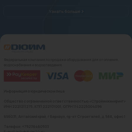
Узнать больше
Федеральная компания по продаже оборудования для отопления,
водоснабжения и водоотведения
Информация о юридическом лице
Общество с ограниченной ответственностью «Стройинжиниринг»
ИНН 2221211275, КПП 222101001, ОГРН 1142225004096
656031, Алтайский край, г Барнаул, пр-кт Строителей, д. 58А, офис 1
Телефон: +79236460933
E-mail:info@duim22.ru