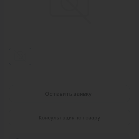
Водонагреватели
Запасные части
Запорная арматура
Инструмент
КИП
Коллекторы и аксессуары
Кондиционеры
Оставить заявку
Крепеж
Очистка воды
Консультация по товару
Предохранительная арматура
Приборы отопления (радиаторы, конвекторы)