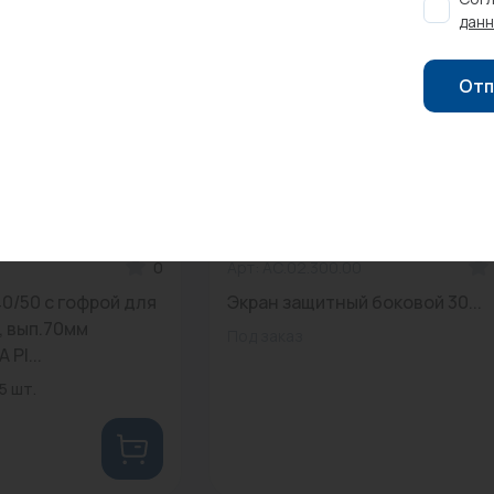
данн
Отп
0
Арт: АС.02.300.00
40/50 с гофрой для
Экран защитный боковой 30...
, вып.70мм
Под заказ
 Pl...
5 шт.