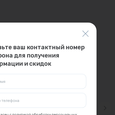
вьте ваш контактный номер
фона для получения
рмации и скидок
имя
 телефона
асен с
политикой обработки персональных