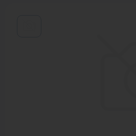
Водонагреватели
Запасные части
Запорная арматура
Инструмент
КИП
Коллекторы и аксессуары
Кондиционеры
Крепеж
Очистка воды
Предохранительная арматура
Приборы отопления (радиаторы,