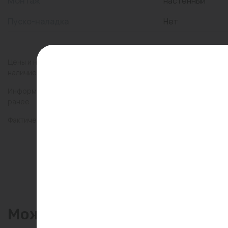
Монтаж
настенный
Пуско-наладка
Нет
Цены и наличие товаров на сайте и в гипермаркетах могут раз
наличие товаров в конкретном магазине.
Информация о товарах на сайте обновляется и может быть неа
ранее.
Фактический товар может иметь визуальные отличия от изобр
Может пригодиться