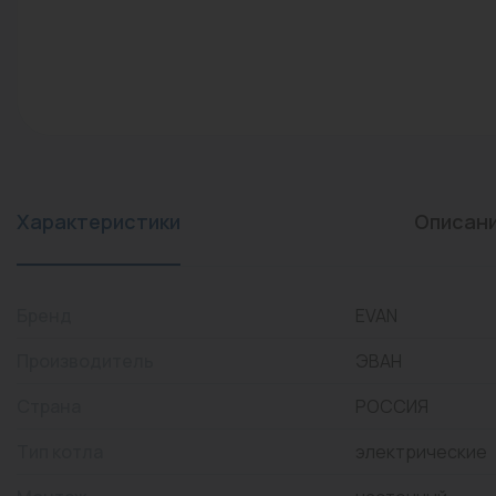
конвекторы)
Промышленная арматура
Расходные материалы
Регулирующая арматура
Сантехника
Системы управления
Характеристики
Описан
Теплоносители
Товары для отдыха
Бренд
EVAN
Устройства защиты
Производитель
ЭВАН
Фитинги для труб
Страна
РОССИЯ
Электрический теплый
Тип котла
электрические
пол+греющий кабель