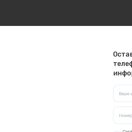
личаться. Пожалуйста, уточняйте стоимость и
ктуальна для таких же товаров, проданных
Оста
теле
ажения.
инфо
Оставить отзыв
Ваше 
Номер
Согл