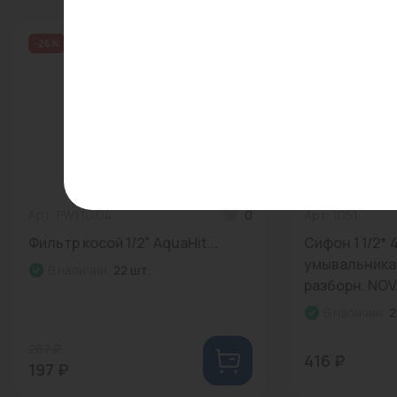
-26%
Распродажа
Арт: FW.110.04
0
Арт: 1051
Фильтр косой 1/2" AquaHit...
Сифон 1 1/2* 
умывальника
В наличии:
22 шт.
разборн. NOVA
В наличии:
2
267 ₽
416 ₽
197 ₽