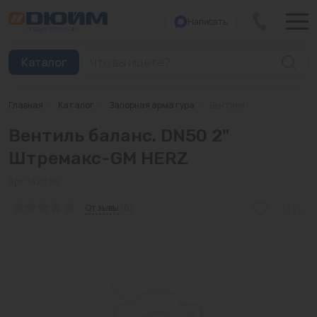
Написать
Закрыть
Каталог
Главная
/
Каталог
/
Запорная арматура
/
Вентили
Котлы
Вентиль баланс. DN50 2"
Печи банные
Штремакс-GM HERZ
Дымоходы
Арт: 1421736
Трубы
Отзывы
(0)
Насосы
Баки и емкости
Бойлеры косвенного нагрева