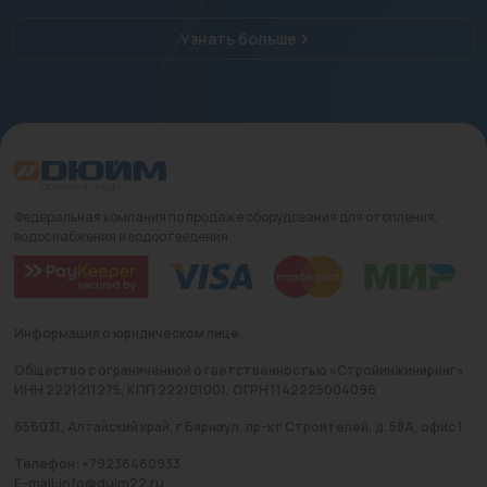
Узнать больше
Федеральная компания по продаже оборудования для отопления,
водоснабжения и водоотведения
Информация о юридическом лице
Общество с ограниченной ответственностью «Стройинжиниринг»
ИНН 2221211275, КПП 222101001, ОГРН 1142225004096
656031, Алтайский край, г Барнаул, пр-кт Строителей, д. 58А, офис 1
Телефон: +79236460933
E-mail:info@duim22.ru