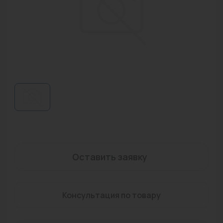
Водонагреватели
Запасные части
Запорная арматура
Инструмент
КИП
Коллекторы и аксессуары
Кондиционеры
Крепеж
Оставить заявку
Очистка воды
Консультация по товару
Предохранительная арматура
Приборы отопления (радиаторы, конвекторы)