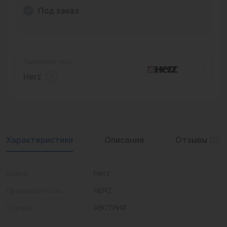
Под заказ
Промышленная арматура
Расходные материалы
Регулирующая арматура
Производитель:
Herz
Сантехника
Системы управления
Теплоносители
Характеристики
Описание
Отзывы
(0)
Товары для отдыха
Устройства защиты
Бренд
Herz
Фитинги для труб
Производитель
HERZ
Электрический теплый пол+греющий кабель
Страна
АВСТРИЯ