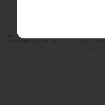
Арт: 657C3050
0
Арт: 5406630
Удлинитель ВН 3/4"x50 мм
Прокладка к
(хромированный) UNI-FITT...
13,94*2,62 (с
Под заказ
Под заказ