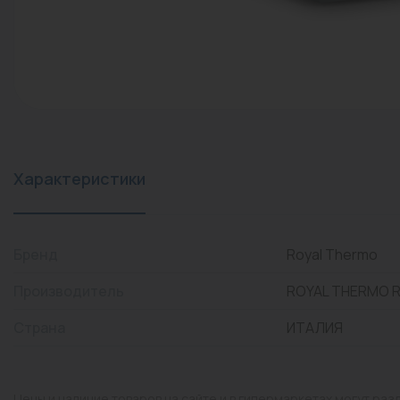
конвекторы)
Промышленная арматура
Расходные материалы
Регулирующая арматура
Сантехника
Системы управления
Характеристики
Теплоносители
Товары для отдыха
Бренд
Royal Thermo
Устройства защиты
Производитель
ROYAL THERMO 
Фитинги для труб
Страна
ИТАЛИЯ
Электрический теплый
пол+греющий кабель
Цены и наличие товаров на сайте и в гипермаркетах могут раз