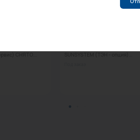
Отп
0
Арт: 09030106202004
ольцевая
Бойлер 300 л. напольный SN
ервис) СНЯТО...
SUNSYSTEM (ТЭН - опция)...
Под заказ