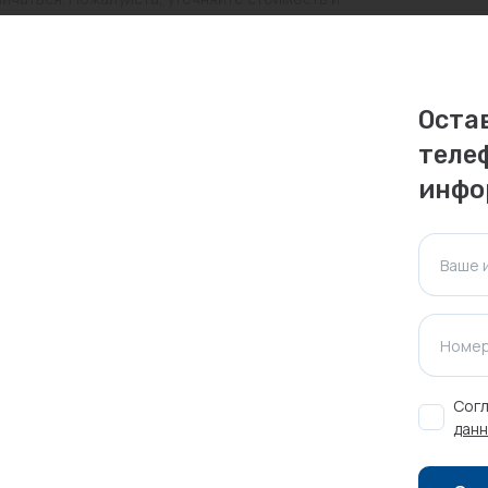
ктуальна для таких же товаров, проданных
Оста
ажения.
теле
инфо
Оставить отзыв
Ваше 
Номер
Согл
данн