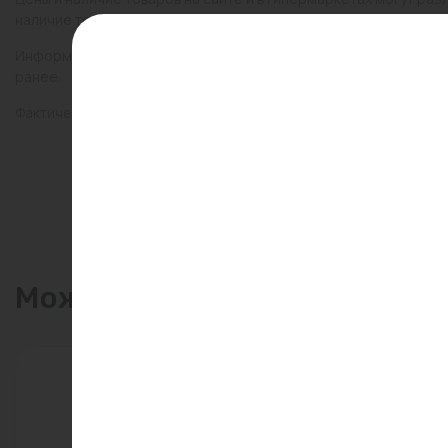
наличие товаров в конкретном магазине.
Информация о товарах на сайте обновляется и может быть неа
ранее.
Фактический товар может иметь визуальные отличия от изобр
Может пригодиться