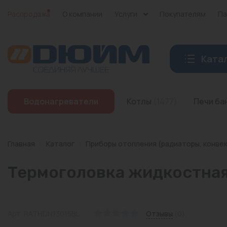
Распродажа
О компании
Услуги
Покупателям
Па
Ката
Котлы
Водонагреватели
Котлы
(1477)
Печи б
Печи банные
Дымоходы
Главная
/
Каталог
/
Приборы отопления (радиаторы, конве
Трубы
Термоголовка жидкостная 
Насосы
Баки и емкости
Арт: RATHDN13015BL
Отзывы
(0)
Бойлеры косвенного нагрева