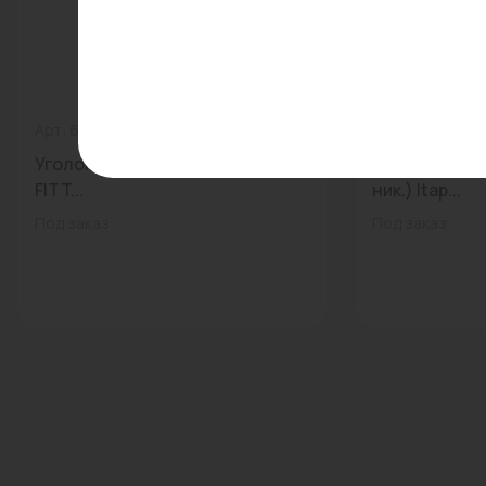
Арт: 611N2200
0
Арт: 193 3/4'
Уголок 1/2" ВН (никел.) UNI-
Фильтр косой 
FITT...
ник.) Itap...
Под заказ
Под заказ