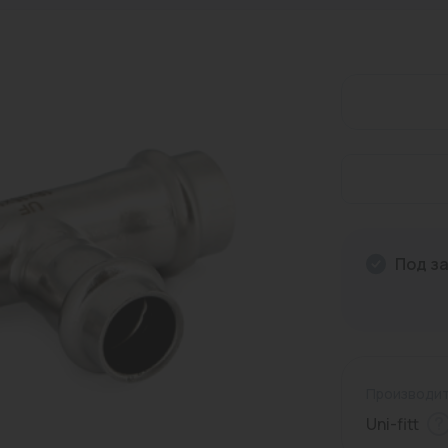
газ
(0)
для воды
(0)
Комплектующие для насосов
Теплоаккумуляторы
Комплектующие для ЭВН
Запчасти для насосного оборудования
Задвижки
Для калибровки и зачистки
Счетчики (приборы учета)
Коллекторные группы
Воздухоотделители-сепараторы
Материалы для пайки
Приводы
Санфаянс
Блоки расширения
Мангалы
Выключатели поплавковые
Маты
смесители
(0)
Радиаторы алюминиевые
Краны под приварку
Для металлопластиковых труб
Насосы прочие
Краны для газа
Для пресс-фитингов
Термометры
Коллекторы
Обратные клапаны
Прочие материалы
Термоголовки
Смесители
Клеммные колодки
Очаги для сада
САКЗ
Канализационные трубы и фитинги
Радиаторы стальные панельные
Фильтры, грязевики
Для стальных гофрированных труб
Циркуляционные
Ключи
Подпиточные клапаны
Контроллеры
Тандыры
Стабилизаторы
Металлопластик
Под з
Радиаторы чугунные
Для труб из оцинкованной стали
Сварочные аппараты
Редукторы давления воды
Панели управления котлом
Полипропиленовые
Для труб из черной стали
Производит
Соленоидные клапаны
Термостаты
Теплоизоляция трубная
Uni-fitt