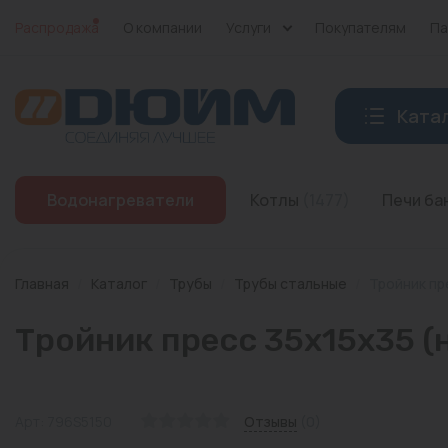
Распродажа
О компании
Услуги
Покупателям
Па
Ката
Котлы
Водонагреватели
Котлы
(1477)
Печи б
Печи банные
Дымоходы
Главная
/
Каталог
/
Трубы
/
Трубы стальные
/
Тройник пр
Трубы
Тройник пресс 35х15х35 (н
Насосы
Баки и емкости
Арт: 796S5150
Отзывы
(0)
Бойлеры косвенного нагрева