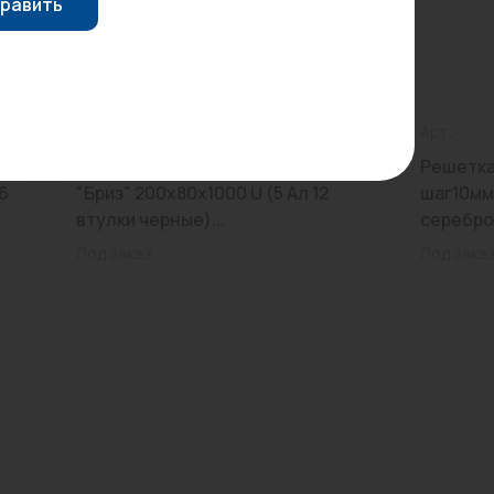
равить
0
Арт: -
0
Арт: -
Конвектор внутрипольный
Решетка 
6
"Бриз" 200х80х1000 U (5 Ал 12
шаг10мм,
втулки черные)...
серебро.
Под заказ
Под зака