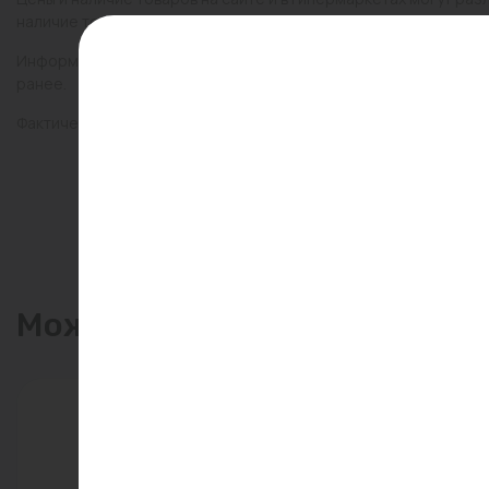
наличие товаров в конкретном магазине.
Информация о товарах на сайте обновляется и может быть неа
ранее.
Фактический товар может иметь визуальные отличия от изобр
Может пригодиться