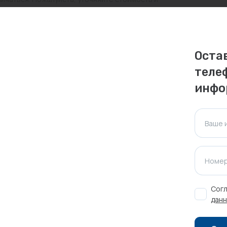
ктуальна для таких же товаров, проданных
Оста
ажения.
теле
инфо
Оставить отзыв
Ваше 
Номер
Согл
данн