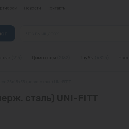
ртнерам
Новости
Контакты
лог
Газовые
анные
(215)
Дымоходы
(2182)
Трубы
(4825)
Нас
Электрические
есс 35х15х35 (нерж. сталь) UNI-FITT
ерж. сталь) UNI-FITT
Комплектующие для котлов и горелки
Стальные
Дымоходы для напольных котлов
Гибкая подводка
Дренажные
Емкости для воды
Бойлеры косвенного нагрева
Водонагреватели накопительные
Запчасти для водонагревателей
Вентили
Аренда инструмента
Комплектующие
Гидрострелки
Сплит-системы
Крепежные изделия
Амортизаторы гидроударов
Комплектующие для радиаторов
Задвижки
Герметики
Балансировочные клапаны
Инсталляции
Автоматика TurboSet
Грили
Аккумуляторы
Для Pex и Pert труб
Греющие коврики