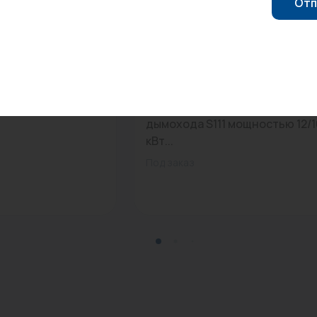
Отп
0
Арт: 87399302820
3/4'' (500 мкм,
Изоляция дверцы чистки
дымохода S111 мощностью 12/1
кВт...
Под заказ