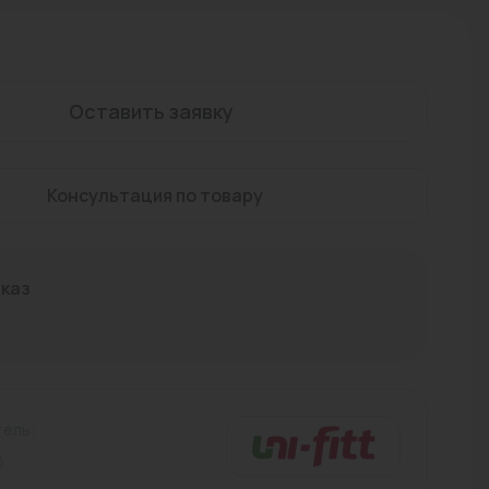
кондиционеров
водянные
межфланцевые
пайка
(0)
(0)
(0)
электрические
фланцевые
пресс
(0)
(0)
(0)
Насосные станции
Запчасти для тепловых завес
Краны для воды
Для надвижных фитингов
Термоманометры
Коллекторные шкафы
Группы безопасности
Прокладки
Смесительные клапаны
Сифоны, трапы
Блоки управления
Мобильные печи
ИБП и аккумуляторы
Термостаты
Оставить заявку
Радиаторы биметаллические
Краны фланцевые
Для полипропиленновых труб
Погружные
Для резки труб
Принадлежности для коллекторов
Перепускные клапаны
Термостатические клапаны
Контакторы
Печи под мангал
Системы защиты от протечки
Медные трубы
Консультация по товару
Радиаторы стальные трубчатые
Для труб из нержавеющей стали
Прочее
Предохранительные клапаны
Модули коммутационные
ПНД
аказ
Тепловентиляторы и Тепловые завесы
Для труб из ПНД
Реле давления и протока
Пускатели
Сшитый полиэтилен (PEX)
Фитинги резьбовые
ель:
Шкафы управления
Термостойкий полиэтилен (PE-RT)