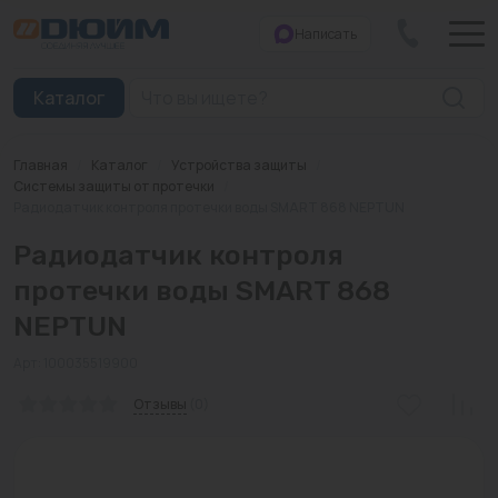
Написать
Закрыть
Каталог
Главная
/
Каталог
/
Устройства защиты
/
Котлы
Системы защиты от протечки
/
Радиодатчик контроля протечки воды SMART 868 NEPTUN
Печи банные
Радиодатчик контроля
Дымоходы
протечки воды SMART 868
NEPTUN
Трубы
Арт: 100035519900
Насосы
Отзывы
(0)
Баки и емкости
Бойлеры косвенного нагрева