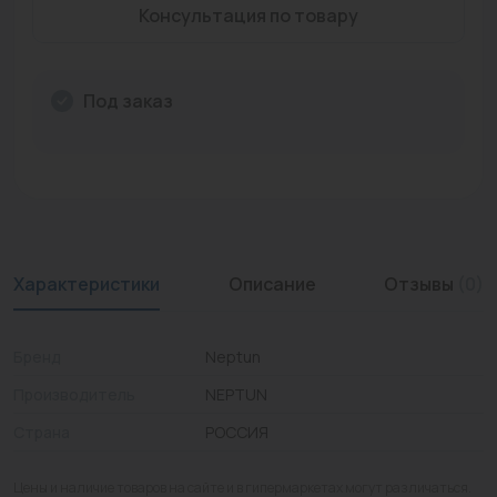
Консультация по товару
Промышленная арматура
Расходные материалы
Под заказ
Регулирующая арматура
Сантехника
Системы управления
Теплоносители
Характеристики
Описание
Отзывы
(0)
Товары для отдыха
Устройства защиты
Бренд
Neptun
Производитель
NEPTUN
Фитинги для труб
Страна
РОССИЯ
Электрический теплый пол+греющий кабель
Цены и наличие товаров на сайте и в гипермаркетах могут различаться.