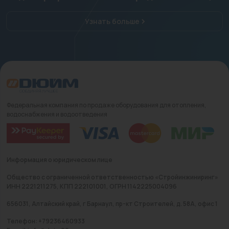
Узнать больше
Федеральная компания по продаже оборудования для отопления,
водоснабжения и водоотведения
Информация о юридическом лице
Общество с ограниченной ответственностью «Стройинжиниринг»
ИНН 2221211275, КПП 222101001, ОГРН 1142225004096
656031, Алтайский край, г Барнаул, пр-кт Строителей, д. 58А, офис 1
Телефон: +79236460933