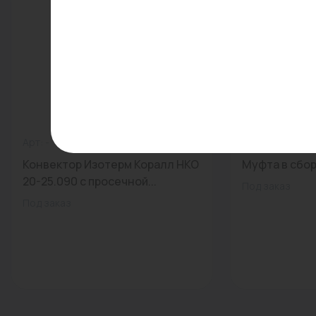
Арт: -
0
Арт: 4095228
Конвектор Изотерм Коралл НКО
Муфта в сборе
20-25.090 с просечной...
Под заказ
Под заказ