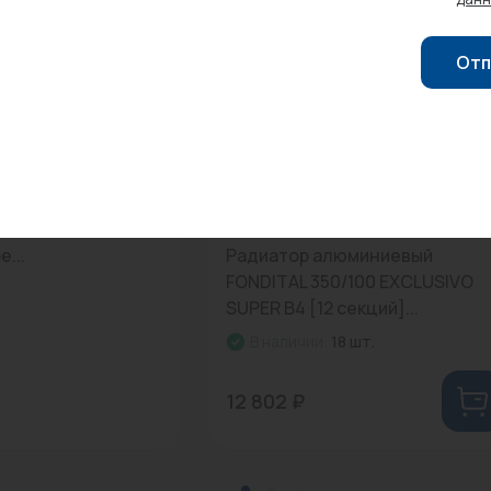
Отп
0
Арт: R680014I12
...
Радиатор алюминиевый
FONDITAL 350/100 EXCLUSIVO
SUPER B4 [12 секций]...
В наличии:
18 шт.
12 802 ₽