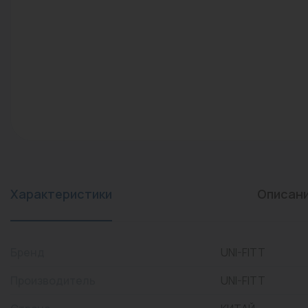
конвекторы)
Промышленная арматура
Расходные материалы
Регулирующая арматура
Сантехника
Системы управления
Теплоносители
Товары для отдыха
Характеристики
Описан
Устройства защиты
Фитинги для труб
Бренд
UNI-FITT
Электрический теплый
Производитель
UNI-FITT
пол+греющий кабель