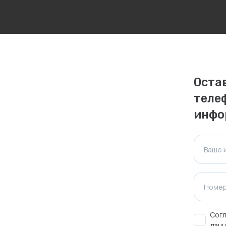
личаться. Пожалуйста, уточняйте стоимость и
ктуальна для таких же товаров, проданных
Оста
теле
ажения.
инфо
Оставить отзыв
Ваше 
Номер
Согл
данн