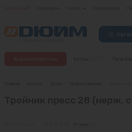
Распродажа
О компании
Услуги
Покупателям
Па
Ката
Котлы
Водонагреватели
Котлы
(1477)
Печи б
Печи банные
Дымоходы
Главная
/
Каталог
/
Трубы
/
Трубы стальные
/
Тройник пре
Трубы
Тройник пресс 28 (нерж. с
Насосы
Баки и емкости
Арт: 796S4440
Отзывы
(0)
Бойлеры косвенного нагрева