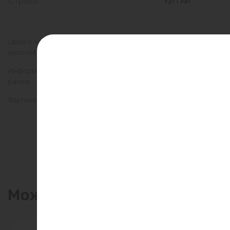
Страна
КИТАЙ
Цены и наличие товаров на сайте и в гипермаркетах могут раз
наличие товаров в конкретном магазине.
Информация о товарах на сайте обновляется и может быть неа
ранее.
Фактический товар может иметь визуальные отличия от изобр
Может пригодиться