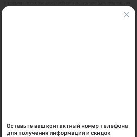
Информация о товарах на сайте обновляется и может быть неактуальна
для таких же товаров, проданных ранее.
Фактический товар может иметь визуальные отличия от изображения.
Оставить отзыв
Может пригодиться
0
0
Арт: -
Арт: КС.090.258.3000
Радиатор Zehnder Z-
Конвектор внутрипольный
3040/20 1/2...
Eva КС.090.258.3000 б/...
Под заказ
Под заказ
Оставьте ваш контактный номер телефона
для получения информации и скидок