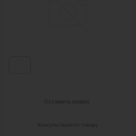
Водонагреватели
Запасные части
Запорная арматура
Инструмент
КИП
Коллекторы и аксессуары
Кондиционеры
Крепеж
Оставить заявку
Очистка воды
Предохранительная арматура
Консультация по товару
Приборы отопления (радиаторы, конвекторы)