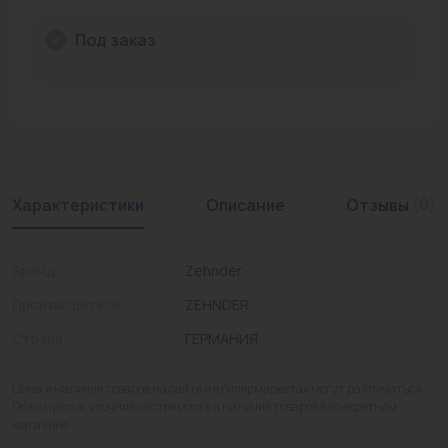
Промышленная арматура
Под заказ
Расходные материалы
Регулирующая арматура
Сантехника
Системы управления
Характеристики
Описание
Отзывы
(0)
Теплоносители
Бренд
Zehnder
Товары для отдыха
Производитель
ZEHNDER
Устройства защиты
Страна
ГЕРМАНИЯ
Фитинги для труб
Цены и наличие товаров на сайте и в гипермаркетах могут различаться.
Электрический теплый пол+греющий кабель
Пожалуйста, уточняйте стоимость и наличие товаров в конкретном
магазине.