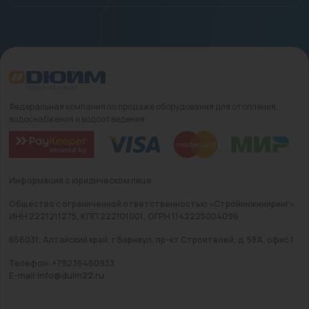
Федеральная компания по продаже оборудования для отопления,
водоснабжения и водоотведения
Информация о юридическом лице
Общество с ограниченной ответственностью «Стройинжиниринг»
ИНН 2221211275, КПП 222101001, ОГРН 1142225004096
656031, Алтайский край, г Барнаул, пр-кт Строителей, д. 58А, офис 1
Телефон: +79236460933
E-mail:info@duim22.ru