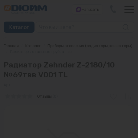
Написать
Закрыть
Каталог
Главная
/
Каталог
/
Приборы отопления (радиаторы, конвекторы)
Котлы
/
Радиаторы стальные трубчатые
Радиатор Zehnder Z-2180/10
Печи банные
№69твв V001 TL
Дымоходы
Арт:
Трубы
Отзывы
(0)
Насосы
Баки и емкости
Бойлеры косвенного нагрева