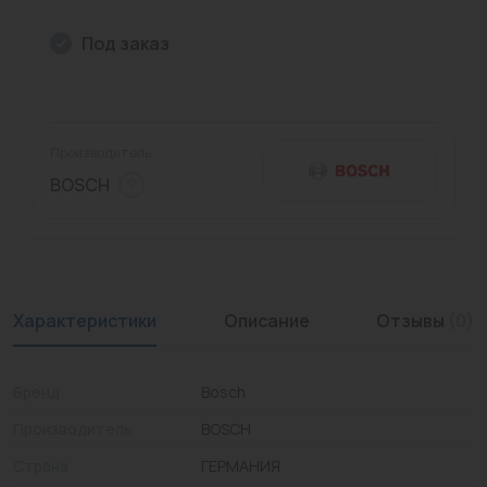
Промышленная арматура
Под заказ
Расходные материалы
Регулирующая арматура
Производитель:
Сантехника
BOSCH
Системы управления
Теплоносители
Товары для отдыха
Характеристики
Описание
Отзывы
(0)
Устройства защиты
Бренд
Bosch
Фитинги для труб
Производитель
BOSCH
Электрический теплый пол+греющий кабель
Страна
ГЕРМАНИЯ