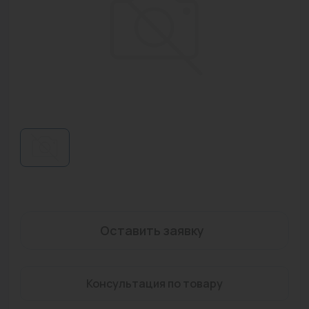
Водонагреватели
Запасные части
Запорная арматура
Инструмент
КИП
Коллекторы и аксессуары
Кондиционеры
Крепеж
Оставить заявку
Очистка воды
Предохранительная арматура
Консультация по товару
Приборы отопления (радиаторы, конвекторы)