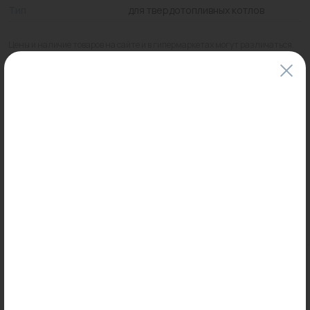
Тип
для твердотопливных котлов
Цены и наличие товаров на сайте и в гипермаркетах могут различаться.
Пожалуйста, уточняйте стоимость и наличие товаров в конкретном
магазине.
Информация о товарах на сайте обновляется и может быть неактуальна
для таких же товаров, проданных ранее.
Фактический товар может иметь визуальные отличия от изображения.
Оставить отзыв
Может пригодиться