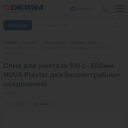
Написать
Закрыть
Каталог
Главная
/
Каталог
/
Сантехника
/
Сифоны, трапы
/
Котлы
Слив для унитаза 110 L-350мм NOVA Plastic для безраструбных
соединений
Печи банные
Слив для унитаза 110 L-350мм
Дымоходы
NOVA Plastic для безраструбных
соединений
Трубы
Арт: 7013
Насосы
Отзывы
(0)
Баки и емкости
Бойлеры косвенного нагрева