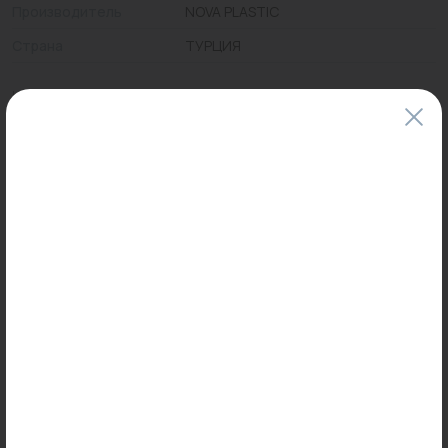
Производитель
NOVA PLASTIC
Страна
ТУРЦИЯ
Цены и наличие товаров на сайте и в гипермаркетах могут различаться.
Пожалуйста, уточняйте стоимость и наличие товаров в конкретном
магазине.
Информация о товарах на сайте обновляется и может быть неактуальна
для таких же товаров, проданных ранее.
Фактический товар может иметь визуальные отличия от изображения.
Оставить отзыв
Может пригодиться