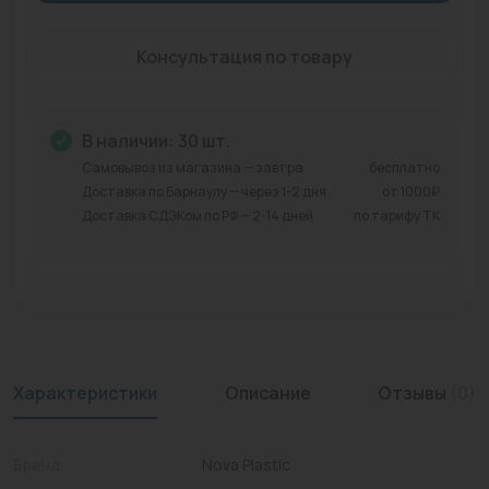
Промышленная арматура
Консультация по товару
Расходные материалы
Регулирующая арматура
В наличии: 30 шт.
Сантехника
Самовывоз из магазина — завтра
бесплатно
Доставка по Барнаулу — через 1-2 дня
от 1000₽
Системы управления
Доставка СДЭКом по РФ — 2-14 дней
по тарифу ТК
Теплоносители
Товары для отдыха
Устройства защиты
Характеристики
Описание
Отзывы
(0)
Фитинги для труб
Электрический теплый пол+греющий кабель
Бренд
Nova Plastic