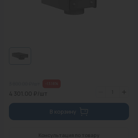
Водонагреватели
Запасные части
Запорная арматура
Инструмент
КИП
Коллекторы и аксессуары
Кондиционеры
3 800.00 ₽/шт
--13.18%
4 301.00 ₽/шт
Крепеж
Очистка воды
В корзину
Предохранительная арматура
Приборы отопления (радиаторы, конвекторы)
Консультация по товару