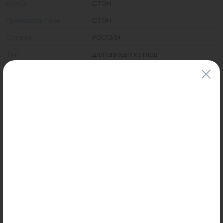
Бренд
СТЭН
Производитель
СТЭН
Страна
РОССИЯ
Тип
для газовых котлов
Цены и наличие товаров на сайте и в гипермаркетах могут различаться.
Пожалуйста, уточняйте стоимость и наличие товаров в конкретном
магазине.
Информация о товарах на сайте обновляется и может быть неактуальна
для таких же товаров, проданных ранее.
Фактический товар может иметь визуальные отличия от изображения.
Оставить отзыв
Может пригодиться