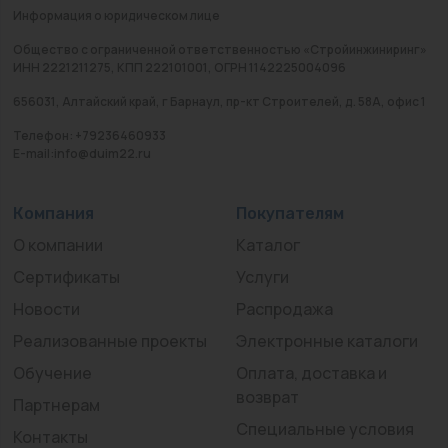
Информация о юридическом лице
Общество с ограниченной ответственностью «Стройинжиниринг»
ИНН 2221211275, КПП 222101001, ОГРН 1142225004096
656031, Алтайский край, г Барнаул, пр-кт Строителей, д. 58А, офис 1
Телефон: +79236460933
E-mail:info@duim22.ru
Компания
Покупателям
О компании
Каталог
Сертификаты
Услуги
Новости
Распродажа
Реализованные проекты
Электронные каталоги
Обучение
Оплата, доставка и
возврат
Партнерам
Специальные условия
Контакты