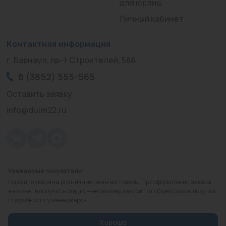
для юрлиц
Личный кабинет
Контактная информация
г. Барнаул, пр-т Строителей, 58А
8 (3852) 555-565
Оставить заявку
info@duim22.ru
Уважаемые покупатели!
© 2010 — 2026.
«ДЮЙМ Барнаул»
На сайте указаны розничные цены на товары. При оформлении заказа
Политика конфиденциальности
вы можете получить скидку — её размер зависит от общей суммы покупки.
Подробности у менеджеров.
Разработка
сайта
Хорошо