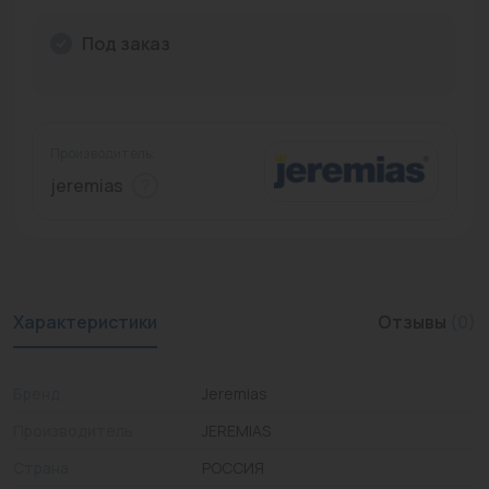
Промышленная арматура
Под заказ
Расходные материалы
Регулирующая арматура
Производитель:
Сантехника
jeremias
Системы управления
Теплоносители
Товары для отдыха
Характеристики
Отзывы
(0)
Устройства защиты
Бренд
Jeremias
Фитинги для труб
Производитель
JEREMIAS
Электрический теплый пол+греющий кабель
Страна
РОССИЯ