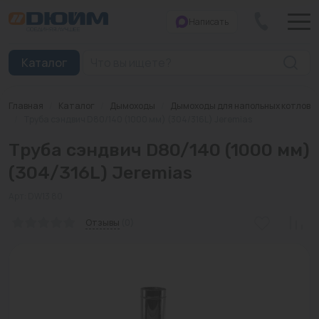
Написать
Закрыть
Каталог
Главная
/
Каталог
/
Дымоходы
/
Дымоходы для напольных котлов
Котлы
/
Труба сэндвич D80/140 (1000 мм) (304/316L) Jeremias
Труба сэндвич D80/140 (1000 мм)
Печи банные
(304/316L) Jeremias
Дымоходы
Арт: DW13 80
Трубы
Отзывы
(0)
Насосы
Баки и емкости
Бойлеры косвенного нагрева