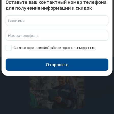
Переходник 1 1/4"х1" ВН
Оставьте ваш контактный номер телефона
Насос SFA SANIPUMP...
(латунь) UNI-FITT...
для получения информации и скидок
Под заказ
В наличии:
2 шт.
Ваше имя
389 ₽
Номер телефона
Согласен с
политикой обработки персональных данных
Отправить