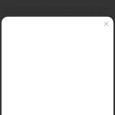
Цены и наличие товаров на сайте и в гипермаркетах могут различаться.
Пожалуйста, уточняйте стоимость и наличие товаров в конкретном
магазине.
Информация о товарах на сайте обновляется и может быть неактуальна
для таких же товаров, проданных ранее.
Фактический товар может иметь визуальные отличия от изображения.
Оставить отзыв
Может пригодиться
0
0
Арт: 603G4501
Арт: -