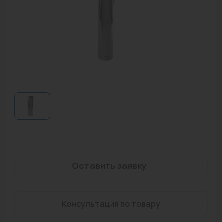
Водонагреватели
Запасные части
Запорная арматура
Инструмент
КИП
Коллекторы и аксессуары
Кондиционеры
Крепеж
Оставить заявку
Очистка воды
Предохранительная арматура
Консультация по товару
Приборы отопления (радиаторы, конвекторы)