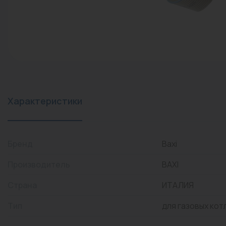
конвекторы)
Промышленная арматура
Расходные материалы
Регулирующая арматура
Сантехника
Системы управления
Характеристики
Теплоносители
Товары для отдыха
Бренд
Baxi
Устройства защиты
Производитель
BAXI
Фитинги для труб
Страна
ИТАЛИЯ
Электрический теплый
Тип
для газовых кот
пол+греющий кабель