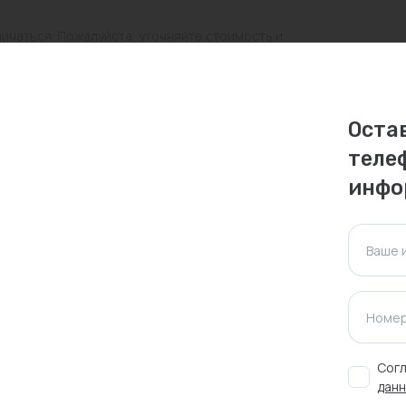
личаться. Пожалуйста, уточняйте стоимость и
ктуальна для таких же товаров, проданных
Оста
ажения.
теле
инфо
Оставить отзыв
Ваше 
Номер
Согл
ажа
данн