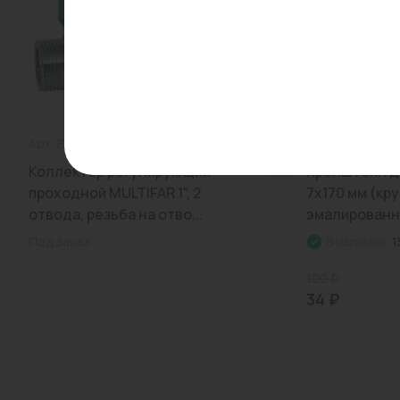
Арт: FK 3821 112
0
Арт: 01229040
Коллектор регулирующий
Кронштейн д
проходной MULTIFAR 1", 2
7x170 мм (кру
отвода, резьба на отво...
эмалированны
Под заказ
В наличии:
1
100 ₽
34 ₽