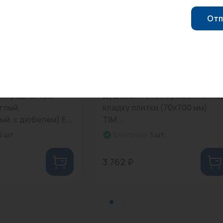
Отп
0
Арт: BAD457002
ля радиатора
Душевой лоток с решеткой по
глый,
кладку плитки (70x700 мм)
й, с дюбелем) E...
TIM...
5 шт.
В наличии:
1 шт.
3 762 ₽