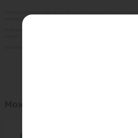
Цены и наличие товаров на сайте и в гипермаркетах могут раз
наличие товаров в конкретном магазине.
Информация о товарах на сайте обновляется и может быть неа
ранее.
Фактический товар может иметь визуальные отличия от изобр
Может пригодиться
-66%
Распрод