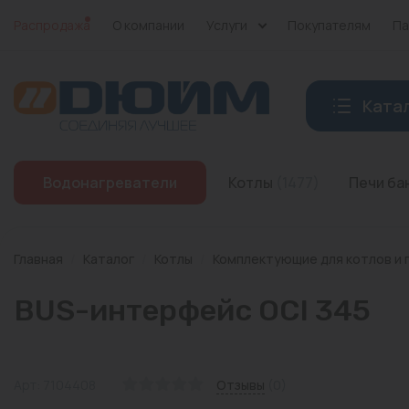
Распродажа
О компании
Услуги
Покупателям
Па
Ката
Котлы
Водонагреватели
Котлы
(1477)
Печи б
Печи банные
Дымоходы
Главная
/
Каталог
/
Котлы
/
Комплектующие для котлов и 
Трубы
BUS-интерфейс OCI 345
Насосы
Баки и емкости
Арт: 7104408
Отзывы
(0)
Бойлеры косвенного нагрева