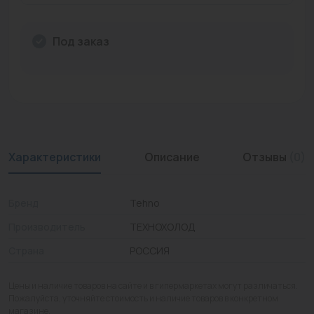
Промышленная арматура
Под заказ
Расходные материалы
Регулирующая арматура
Сантехника
Системы управления
Характеристики
Описание
Отзывы
(0)
Теплоносители
Товары для отдыха
Бренд
Tehno
Устройства защиты
Производитель
ТЕХНОХОЛОД
Страна
РОССИЯ
Фитинги для труб
Электрический теплый пол+греющий кабель
Цены и наличие товаров на сайте и в гипермаркетах могут различаться.
Пожалуйста, уточняйте стоимость и наличие товаров в конкретном
магазине.