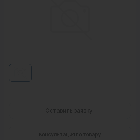
Водонагреватели
Запасные части
Запорная арматура
Инструмент
КИП
Коллекторы и аксессуары
Кондиционеры
Крепеж
Очистка воды
Оставить заявку
Предохранительная арматура
Консультация по товару
Приборы отопления (радиаторы, конвекторы)