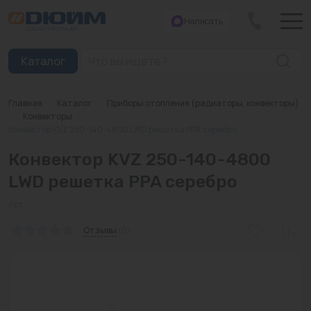
Написать
Закрыть
Каталог
Главная
/
Каталог
/
Приборы отопления (радиаторы, конвекторы)
Котлы
/
Конвекторы
/
Конвектор KVZ 250-140-4800 LWD решетка PPA серебро
Печи банные
Конвектор KVZ 250-140-4800
Дымоходы
LWD решетка PPA серебро
Трубы
Арт:
Отзывы
(0)
Насосы
Баки и емкости
Бойлеры косвенного нагрева