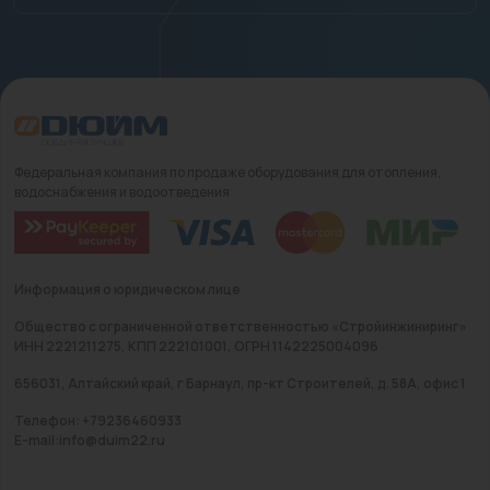
Федеральная компания по продаже оборудования для отопления,
водоснабжения и водоотведения
Информация о юридическом лице
Общество с ограниченной ответственностью «Стройинжиниринг»
ИНН 2221211275, КПП 222101001, ОГРН 1142225004096
656031, Алтайский край, г Барнаул, пр-кт Строителей, д. 58А, офис 1
Телефон: +79236460933
E-mail:info@duim22.ru