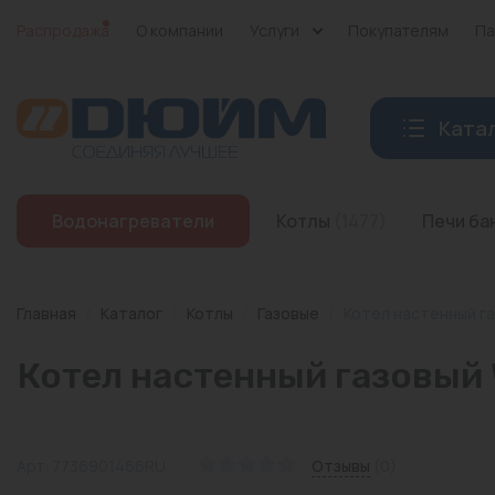
Распродажа
О компании
Услуги
Покупателям
Па
Ката
Котлы
Водонагреватели
Котлы
(1477)
Печи б
Печи банные
Дымоходы
Главная
/
Каталог
/
Котлы
/
Газовые
/
Котел настенный г
Трубы
Котел настенный газовый
Насосы
Баки и емкости
Арт: 7736901466RU
Отзывы
(0)
Бойлеры косвенного нагрева