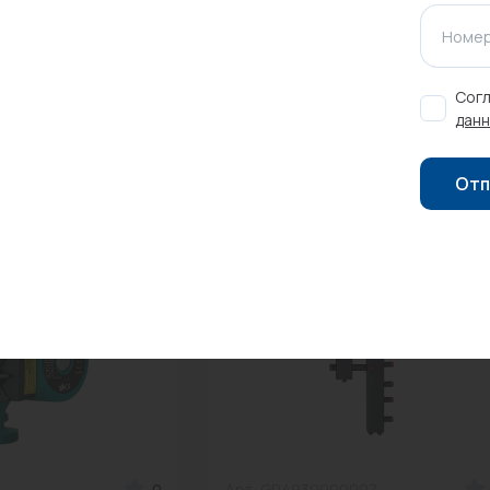
Номер
Оставить отзыв
Согл
данн
Отп
0
Арт: GR4930000007