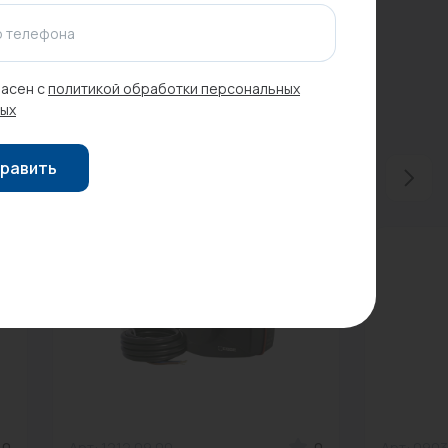
 телефона
асен с
политикой обработки персональных
ых
равить
0
Арт: 1212 09 00
0
Арт: 090