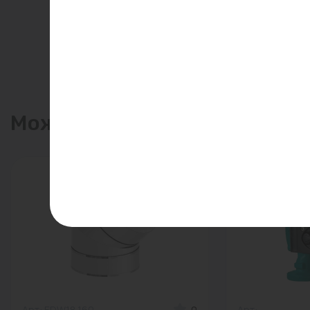
Может пригодиться
Арт: EDW18 160
0
Арт: -