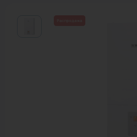
Водонагреватели
Запасные части
Распродажа
Запорная арматура
Инструмент
КИП
Коллекторы и аксессуары
Кондиционеры
Крепеж
Очистка воды
Предохранительная арматура
Приборы отопления (радиаторы,