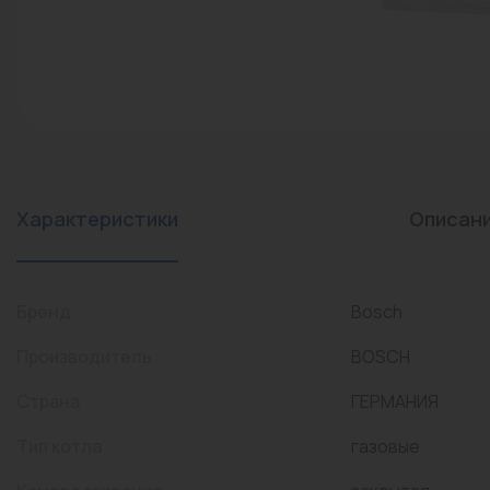
конвекторы)
Промышленная арматура
Расходные материалы
Регулирующая арматура
Сантехника
Системы управления
Характеристики
Описан
Теплоносители
Товары для отдыха
Бренд
Bosch
Устройства защиты
Производитель
BOSCH
Фитинги для труб
Страна
ГЕРМАНИЯ
Электрический теплый
Тип котла
газовые
пол+греющий кабель