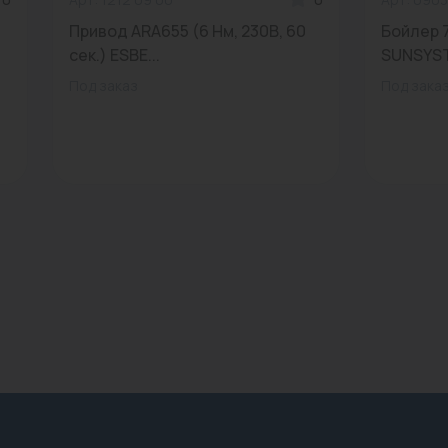
Привод ARA655 (6 Нм, 230В, 60
Бойлер 
сек.) ESBE...
SUNSYSTE
Под заказ
Под зака