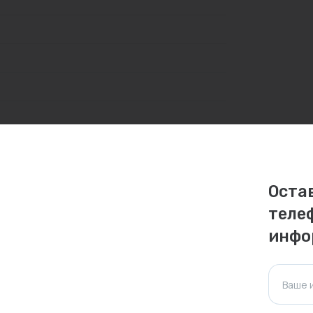
Оста
теле
личаться. Пожалуйста, уточняйте стоимость и
инфо
ктуальна для таких же товаров, проданных
Ваше 
ажения.