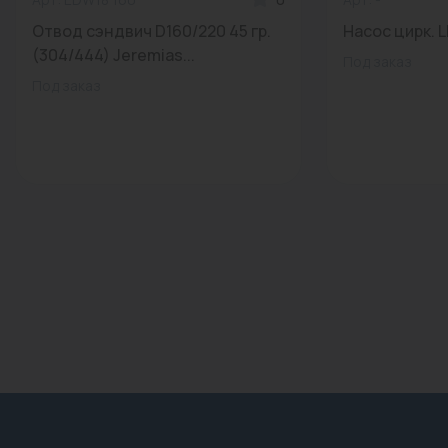
Отвод сэндвич D160/220 45 гр.
Насос цирк. L
(304/444) Jeremias...
Под заказ
Под заказ