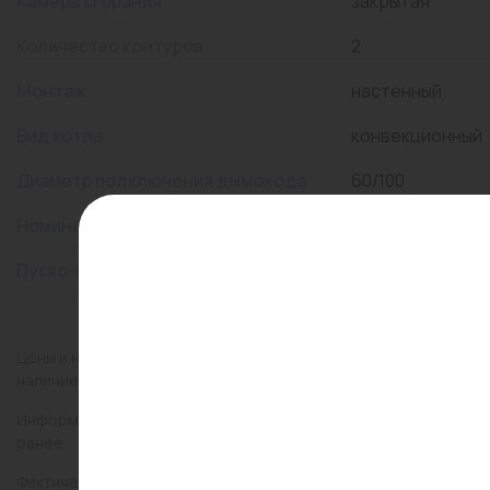
Камера сгорания
закрытая
Количество контуров
2
Монтаж
настенный
Вид котла
конвекционный
Диаметр подключения дымохода
60/100
Номинальная тепловая мощность
28
Пуско-наладка
Да
Цены и наличие товаров на сайте и в гипермаркетах могут раз
наличие товаров в конкретном магазине.
Информация о товарах на сайте обновляется и может быть неа
ранее.
Фактический товар может иметь визуальные отличия от изобр