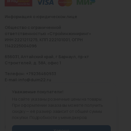
Информация о юридическом лице
Общество с ограниченной
ответственностью «Стройинжиниринг»
ИНН 2221211275, КПП 222101001, ОГРН
1142225004096
656031, Алтайский край, г Барнаул, пр-кт
Строителей, д. 58А, офис 1
Телефон: +79236460933
E-mail:info@duim22.ru
Уважаемые покупатели!
На сайте указаны розничные цены на товары.
При оформлении заказа вы можете получить
скидку — её размер зависит от общей суммы
покупки. Подробности у менеджеров.
© 2010 — 2026.
«ДЮЙМ Барнаул»
Хорошо