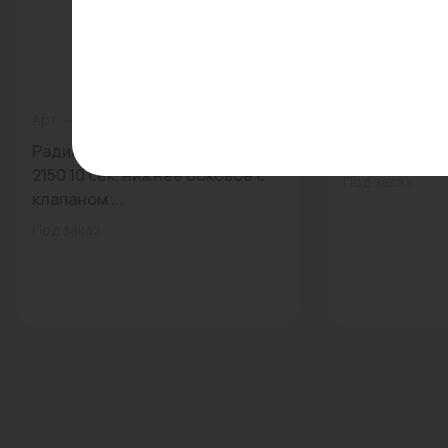
Арт: -
0
Арт: KHG71412
Радиатор Purmo Delta LaserVent
Нейтрализато
2150 10 сек. нижнее боковое с
Под заказ
клапаном ...
Под заказ