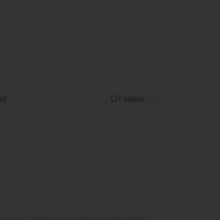
Трубы нержавеющие
ие
Отзывы
(0)
личаться. Пожалуйста, уточняйте стоимость и