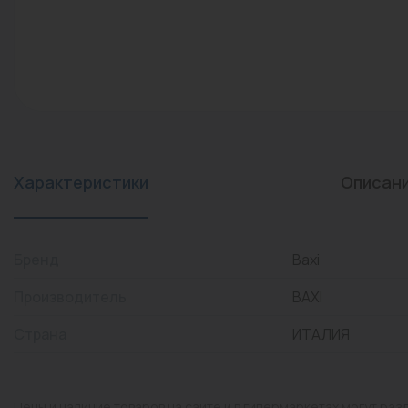
конвекторы)
Промышленная арматура
Расходные материалы
Регулирующая арматура
Сантехника
Системы управления
Характеристики
Описан
Теплоносители
Товары для отдыха
Бренд
Baxi
Устройства защиты
Производитель
BAXI
Фитинги для труб
Страна
ИТАЛИЯ
Электрический теплый
пол+греющий кабель
Цены и наличие товаров на сайте и в гипермаркетах могут раз