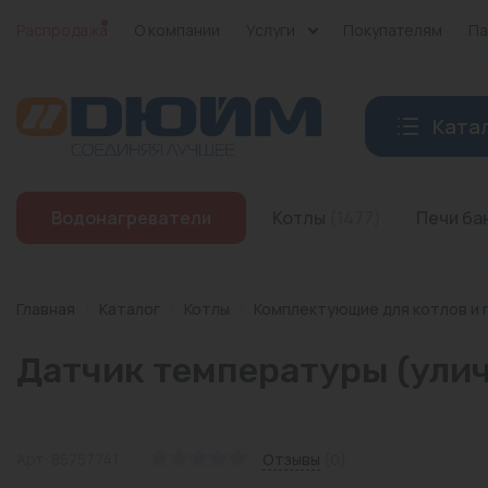
Распродажа
О компании
Услуги
Покупателям
Па
Ката
Котлы
Водонагреватели
Котлы
(1477)
Печи б
Печи банные
Дымоходы
Главная
/
Каталог
/
Котлы
/
Комплектующие для котлов и 
Трубы
Датчик температуры (улич
Насосы
Баки и емкости
Арт: 85757741
Отзывы
(0)
Бойлеры косвенного нагрева