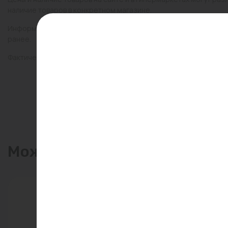
наличие товаров в конкретном магазине.
Информация о товарах на сайте обновляется и может быть неа
ранее.
Фактический товар может иметь визуальные отличия от изобр
Может пригодиться