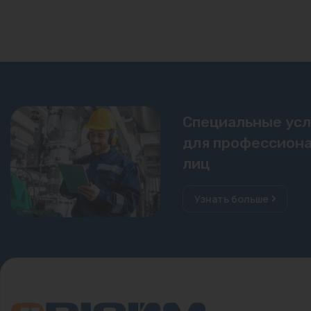
Специальные ус
для профессиона
лиц
Узнать больше