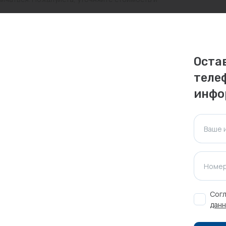
ктуальна для таких же товаров, проданных
ажения.
Оста
теле
Оставить отзыв
инфо
Ваше 
Номер
Согл
данн