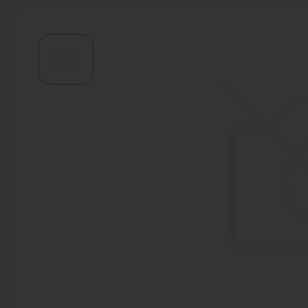
Водонагреватели
Запасные части
Запорная арматура
Инструмент
КИП
Коллекторы и аксессуары
Кондиционеры
Крепеж
Очистка воды
Предохранительная арматура
Приборы отопления (радиаторы,