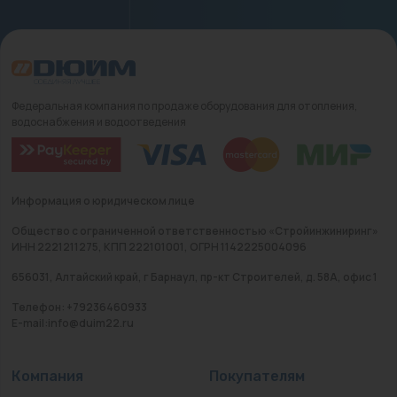
Федеральная компания по продаже оборудования для отопления,
водоснабжения и водоотведения
Информация о юридическом лице
Общество с ограниченной ответственностью «Стройинжиниринг»
ИНН 2221211275, КПП 222101001, ОГРН 1142225004096
656031, Алтайский край, г Барнаул, пр-кт Строителей, д. 58А, офис 1
Телефон: +79236460933
E-mail:info@duim22.ru
Компания
Покупателям