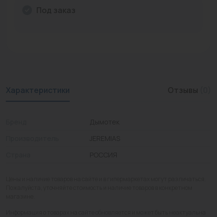
Под заказ
Промышленная арматура
Расходные материалы
Регулирующая арматура
Сантехника
Характеристики
Отзывы
(0)
Системы управления
Теплоносители
Бренд
Дымотек
Товары для отдыха
Производитель
JEREMIAS
Страна
РОССИЯ
Устройства защиты
Фитинги для труб
Цены и наличие товаров на сайте и в гипермаркетах могут различаться.
Пожалуйста, уточняйте стоимость и наличие товаров в конкретном
Электрический теплый пол+греющий кабель
магазине.
Информация о товарах на сайте обновляется и может быть неактуальна