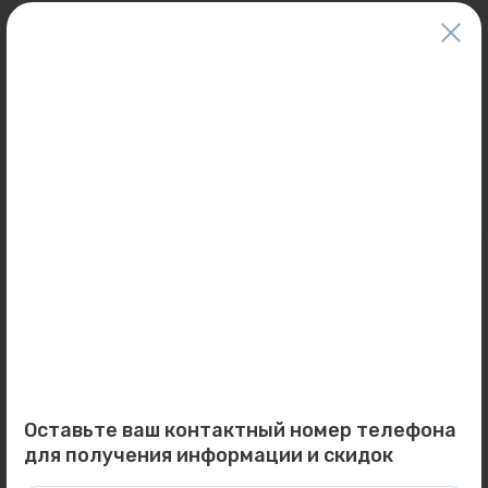
для таких же товаров, проданных ранее.
Фактический товар может иметь визуальные отличия от изображения.
Оставить отзыв
Может пригодиться
0
0
Арт: JJJ5402050
Арт: G33KBA328A
Уплотнение плоское
Радиатор VONOVA 33KV
кольцевое JJJ5402050...
300-2800 ниж/подкл....
Под заказ
Под заказ
Оставьте ваш контактный номер телефона
для получения информации и скидок