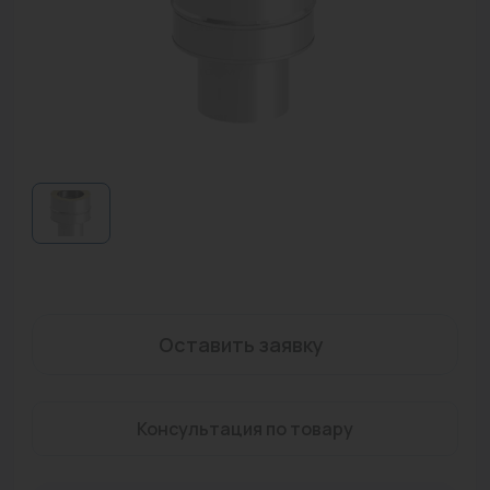
Водонагреватели
Запасные части
Запорная арматура
Инструмент
КИП
Коллекторы и аксессуары
Кондиционеры
Крепеж
Оставить заявку
Очистка воды
Консультация по товару
Предохранительная арматура
Приборы отопления (радиаторы, конвекторы)