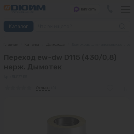
Написать
Закрыть
Каталог
Главная
/
Каталог
/
Дымоходы
/
Дымоходы для напольных котлов
Котлы
Переход ew-dw D115 (430/0,8)
Печи банные
нерж. Дымотек
Дымоходы
Арт: ДКВ37 115
Трубы
Отзывы
(0)
Насосы
Баки и емкости
Бойлеры косвенного нагрева