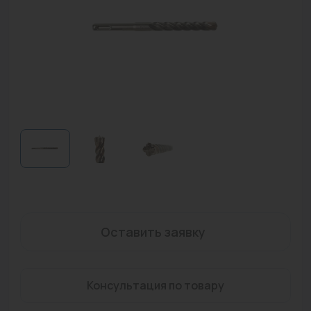
Водонагреватели
Запасные части
Запорная арматура
Инструмент
КИП
Коллекторы и аксессуары
Кондиционеры
Крепеж
Оставить заявку
Очистка воды
Предохранительная арматура
Консультация по товару
Приборы отопления (радиаторы, конвекторы)