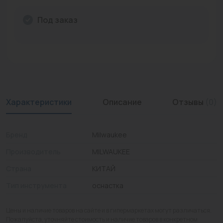
Промышленная арматура
Под заказ
Расходные материалы
Регулирующая арматура
Сантехника
Системы управления
Характеристики
Описание
Отзывы
(0)
Теплоносители
Бренд
Milwaukee
Товары для отдыха
Производитель
MILWAUKEE
Устройства защиты
Страна
КИТАЙ
Фитинги для труб
Тип инструмента
оснастка
Электрический теплый пол+греющий кабель
Цены и наличие товаров на сайте и в гипермаркетах могут различаться.
Пожалуйста, уточняйте стоимость и наличие товаров в конкретном