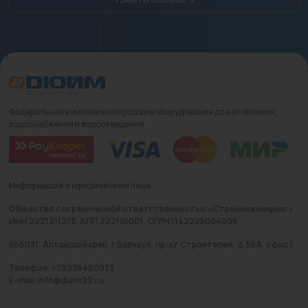
Федеральная компания по продаже оборудования для отопления,
водоснабжения и водоотведения
Информация о юридическом лице
Общество с ограниченной ответственностью «Стройинжиниринг»
ИНН 2221211275, КПП 222101001, ОГРН 1142225004096
656031, Алтайский край, г Барнаул, пр-кт Строителей, д. 58А, офис 1
Телефон: +79236460933
E-mail:info@duim22.ru