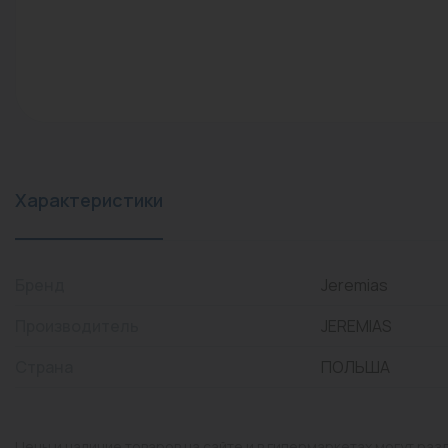
конвекторы)
Промышленная арматура
Расходные материалы
Регулирующая арматура
Сантехника
Системы управления
Характеристики
Теплоносители
Товары для отдыха
Бренд
Jeremias
Устройства защиты
Производитель
JEREMIAS
Фитинги для труб
Страна
ПОЛЬША
Электрический теплый
пол+греющий кабель
Цены и наличие товаров на сайте и в гипермаркетах могут раз