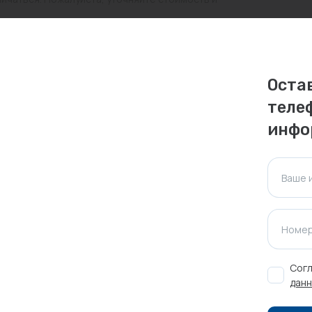
ктуальна для таких же товаров, проданных
ажения.
Оста
теле
Оставить отзыв
инфо
Ваше 
Номер
Согл
данн