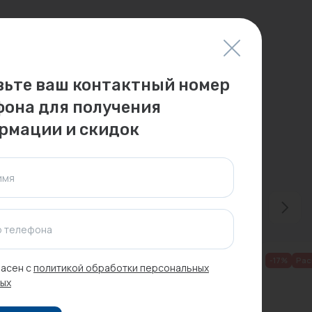
вьте ваш контактный номер
фона для получения
рмации и скидок
имя
 телефона
-17%
Рас
асен с
политикой обработки персональных
ых