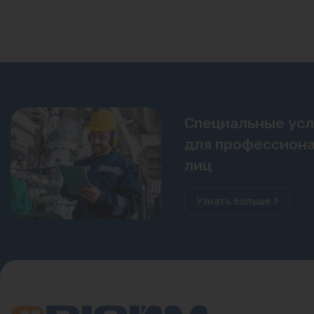
Специальные ус
для профессиона
лиц
Узнать больше