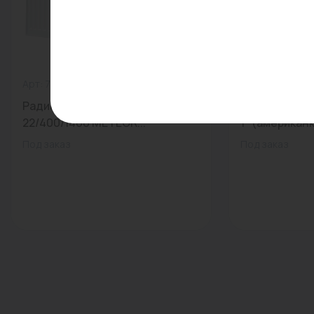
Арт: 7724605414
0
Арт: FA 3955 1
Радиатор панельный CLASSIC K
Термостатич
22/400/1400 METEOR...
1" (американк
Под заказ
Под заказ