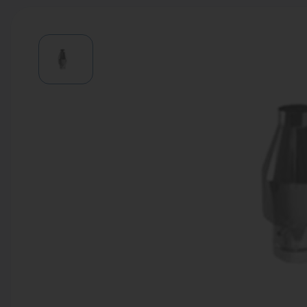
Водонагреватели
Запасные части
Запорная арматура
Инструмент
КИП
Коллекторы и аксессуары
Кондиционеры
Крепеж
Очистка воды
Предохранительная арматура
Приборы отопления (радиаторы,