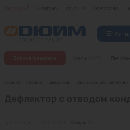
Распродажа
О компании
Услуги
Покупателям
Па
Ката
Котлы
Водонагреватели
Котлы
(1477)
Печи б
Печи банные
Дымоходы
Главная
/
Каталог
/
Дымоходы
/
Дымоходы для напольных
Трубы
Дефлектор с отводом конд
Насосы
Баки и емкости
Арт: DW34 180
Отзывы
(0)
Бойлеры косвенного нагрева