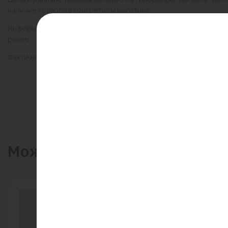
наличие товаров в конкретном магазине.
Информация о товарах на сайте обновляется и может быть неа
ранее.
Фактический товар может иметь визуальные отличия от изобр
Может пригодиться