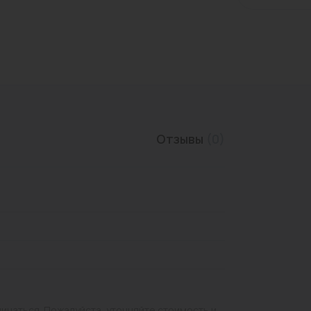
Трубы нержавеющие
Отзывы
(0)
личаться. Пожалуйста, уточняйте стоимость и