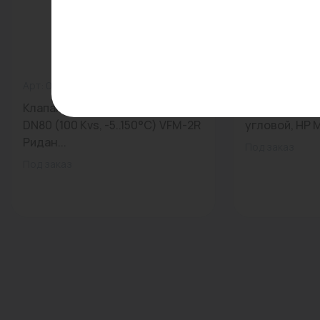
Арт: 065B3501R
0
Арт: FT 1610 C1
Клапан регулирующий флан.
Вентиль тер
DN80 (100 Kvs, -5..150°С) VFM-2R
угловой, НР М2
Ридан...
Под заказ
Под заказ