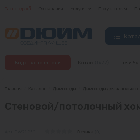
Распродажа
О компании
Услуги
Покупателям
Па
Ката
Котлы
Водонагреватели
Котлы
(1477)
Печи б
Печи банные
Дымоходы
Главная
/
Каталог
/
Дымоходы
/
Дымоходы для напольных
Трубы
Стеновой/потолочный хому
Насосы
Баки и емкости
Арт: DW21 250
Отзывы
(0)
Бойлеры косвенного нагрева