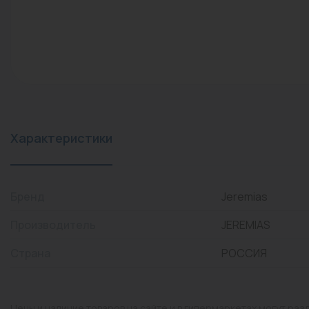
конвекторы)
Промышленная арматура
Расходные материалы
Регулирующая арматура
Сантехника
Системы управления
Характеристики
Теплоносители
Товары для отдыха
Бренд
Jeremias
Устройства защиты
Производитель
JEREMIAS
Фитинги для труб
Страна
РОССИЯ
Электрический теплый
пол+греющий кабель
Цены и наличие товаров на сайте и в гипермаркетах могут раз