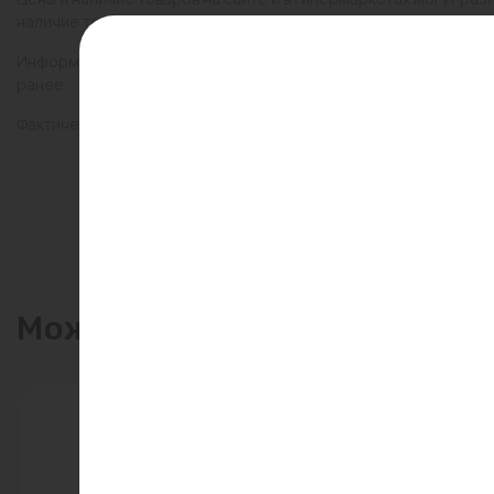
наличие товаров в конкретном магазине.
Информация о товарах на сайте обновляется и может быть неа
ранее.
Фактический товар может иметь визуальные отличия от изобр
Может пригодиться