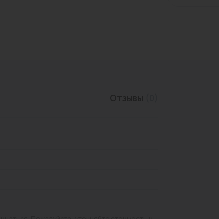
Трубы нержавеющие
Отзывы
(0)
личаться. Пожалуйста, уточняйте стоимость и