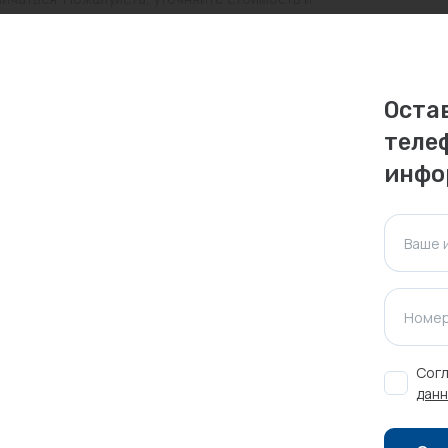
ктуальна для таких же товаров, проданных
Оста
ажения.
теле
инфо
Оставить отзыв
Ваше 
Номер
Согл
данн