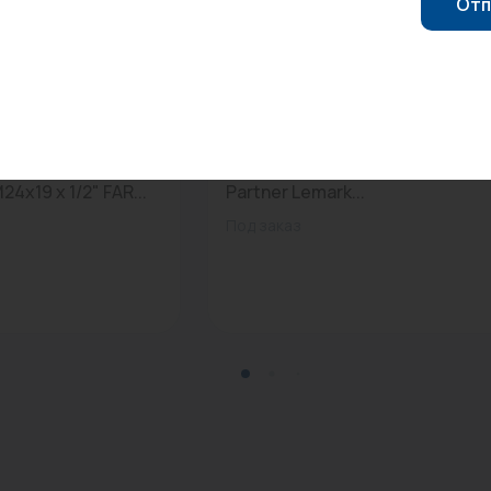
Отп
2
0
Арт: LM6507C
мостатический,
Смеситель для раковины
4х19 х 1/2" FAR...
Partner Lemark...
Под заказ