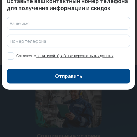
Оставьте ваш контактный номер телефона
Шнур уплотнительный
Термостат комнатный с
кремнеземный D10 мм...
дисплеем Techno KT-200...
для получения информации и скидок
Под заказ
Под заказ
Ваше имя
Номер телефона
Согласен с
политикой обработки персональных данных
Отправить
Специальные условия