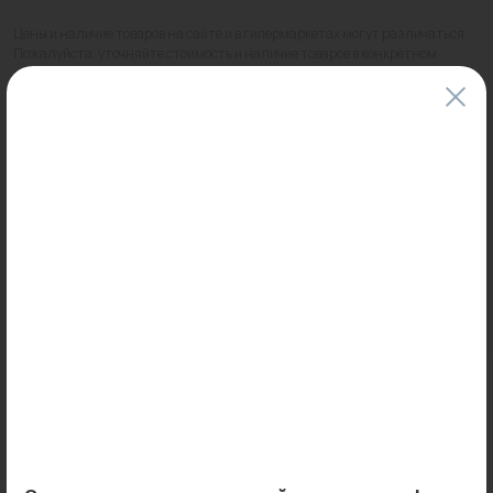
Цены и наличие товаров на сайте и в гипермаркетах могут различаться.
Пожалуйста, уточняйте стоимость и наличие товаров в конкретном
магазине.
Информация о товарах на сайте обновляется и может быть неактуальна
для таких же товаров, проданных ранее.
Фактический товар может иметь визуальные отличия от изображения.
Оставить отзыв
Может пригодиться
Товар месяца
0
0
Арт: 00000047532
Арт: -