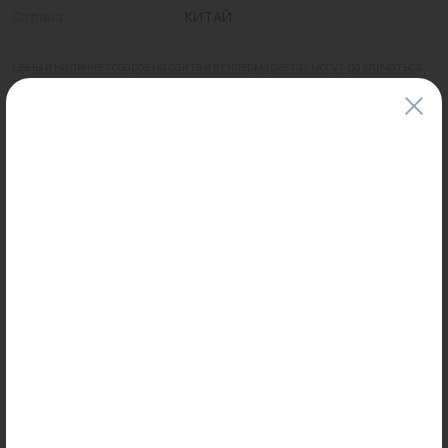
Страна
КИТАЙ
Цены и наличие товаров на сайте и в гипермаркетах могут различаться.
Пожалуйста, уточняйте стоимость и наличие товаров в конкретном
магазине.
Информация о товарах на сайте обновляется и может быть неактуальна
для таких же товаров, проданных ранее.
Фактический товар может иметь визуальные отличия от изображения.
Оставить отзыв
Может пригодиться