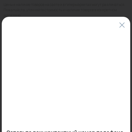
Цены и наличие товаров на сайте и в гипермаркетах могут различаться.
Пожалуйста, уточняйте стоимость и наличие товаров в конкретном
магазине.
Информация о товарах на сайте обновляется и может быть неактуальна
для таких же товаров, проданных ранее.
Фактический товар может иметь визуальные отличия от изображения.
Оставить отзыв
Может пригодиться
-20%
Распродажа
0
0
Арт: 615G4441
Арт: PS5130 0281528
Тройник 1" ВР (латунь) UNI-
Тройник ред. пресс