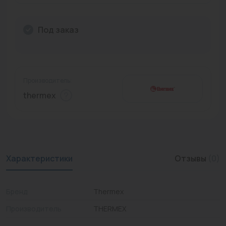
Промышленная арматура
Под заказ
Расходные материалы
Регулирующая арматура
Сантехника
Производитель:
thermex
Системы управления
Теплоносители
Товары для отдыха
Характеристики
Отзывы
(0)
Устройства защиты
Фитинги для труб
Бренд
Thermex
Электрический теплый пол+греющий кабель
Производитель
THERMEX