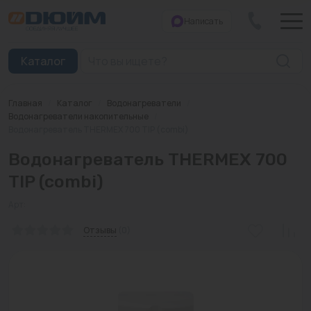
Написать
Закрыть
Каталог
Главная
/
Каталог
/
Водонагреватели
/
Котлы
Водонагреватели накопительные
/
Водонагреватель THERMEX 700 TIP (combi)
Печи банные
Водонагреватель THERMEX 700
Дымоходы
TIP (combi)
Трубы
Арт:
Отзывы
(0)
Насосы
Баки и емкости
Бойлеры косвенного нагрева