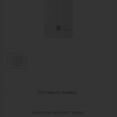
Водонагреватели
Запасные части
Запорная арматура
Инструмент
КИП
Коллекторы и аксессуары
Кондиционеры
Крепеж
Очистка воды
Оставить заявку
Предохранительная арматура
Консультация по товару
Приборы отопления (радиаторы, конвекторы)