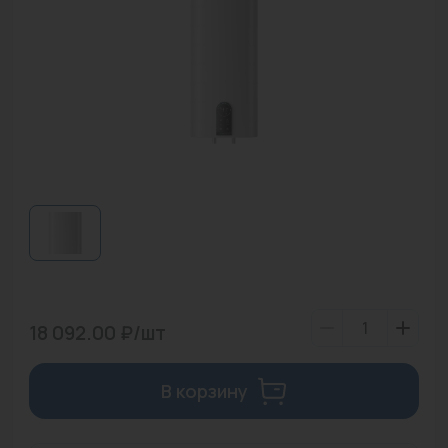
Водонагреватели
Запасные части
Запорная арматура
Инструмент
КИП
Коллекторы и аксессуары
Кондиционеры
Крепеж
18 092.00 ₽/шт
Очистка воды
В корзину
Предохранительная арматура
Приборы отопления (радиаторы, конвекторы)