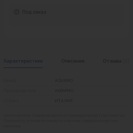
Промышленная арматура
Под заказ
Расходные материалы
Регулирующая арматура
Сантехника
Системы управления
Характеристики
Описание
Отзывы
(0)
Теплоносители
Бренд
AQUARIO
Товары для отдыха
Производитель
АКВАРИО
Устройства защиты
Страна
ИТАЛИЯ
Фитинги для труб
Цены и наличие товаров на сайте и в гипермаркетах могут различаться.
Электрический теплый пол+греющий кабель
Пожалуйста, уточняйте стоимость и наличие товаров в конкретном
магазине.