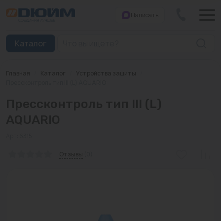
Написать
Закрыть
Каталог
Главная
/
Каталог
/
Устройства защиты
/
Котлы
Прессконтроль тип III (L) AQUARIO
Прессконтроль тип III (L)
Печи банные
AQUARIO
Дымоходы
Арт: 6315
Трубы
Отзывы
(0)
Насосы
Баки и емкости
Бойлеры косвенного нагрева