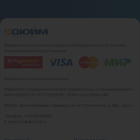
Федеральная компания по продаже оборудования для отопления,
водоснабжения и водоотведения
Информация о юридическом лице
Общество с ограниченной ответственностью «Стройинжиниринг»
ИНН 2221211275, КПП 222101001, ОГРН 1142225004096
656031, Алтайский край, г Барнаул, пр-кт Строителей, д. 58А, офис 1
Телефон: +79236460933
E-mail:info@duim22.ru