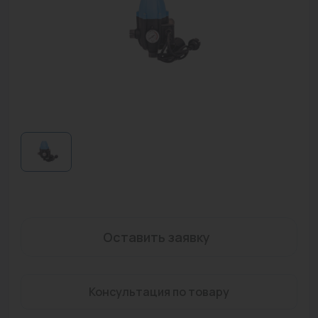
Водонагреватели
Запасные части
Запорная арматура
Инструмент
КИП
Коллекторы и аксессуары
Кондиционеры
Крепеж
Оставить заявку
Очистка воды
Предохранительная арматура
Консультация по товару
Приборы отопления (радиаторы, конвекторы)