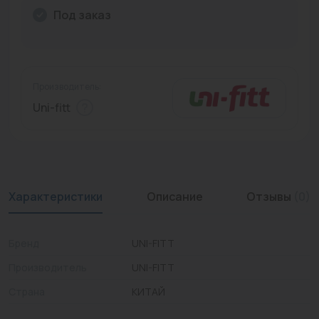
Под заказ
Промышленная арматура
Расходные материалы
Регулирующая арматура
Производитель:
Uni-fitt
Сантехника
Системы управления
Теплоносители
Характеристики
Описание
Отзывы
(0)
Товары для отдыха
Устройства защиты
Бренд
UNI-FITT
Фитинги для труб
Производитель
UNI-FITT
Электрический теплый пол+греющий кабель
Страна
КИТАЙ