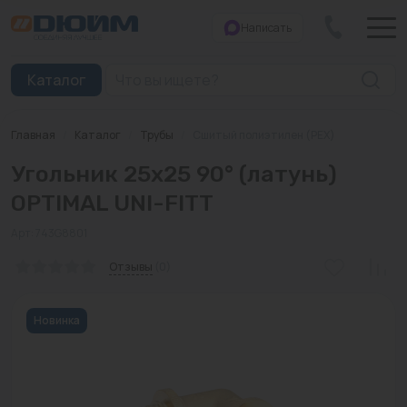
Написать
Закрыть
Каталог
Главная
/
Каталог
/
Трубы
/
Сшитый полиэтилен (PEX)
Котлы
Угольник 25x25 90° (латунь)
Печи банные
OPTIMAL UNI-FITT
Дымоходы
Арт: 743G8801
Трубы
Отзывы
(0)
Насосы
Новинка
Баки и емкости
Бойлеры косвенного нагрева