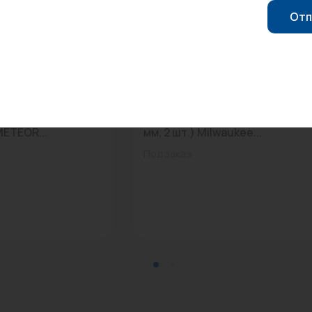
Отп
16
0
Арт: 4932352347
нельный CLASSIC K
Сверло по металлу HSS-G (2.0
METEOR...
мм, 2 шт.) Milwaukee...
Под заказ