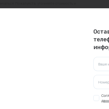
личаться. Пожалуйста, уточняйте стоимость и
ктуальна для таких же товаров, проданных
Оста
ажения.
теле
инфо
Оставить отзыв
Ваше 
Номер
Согл
данн