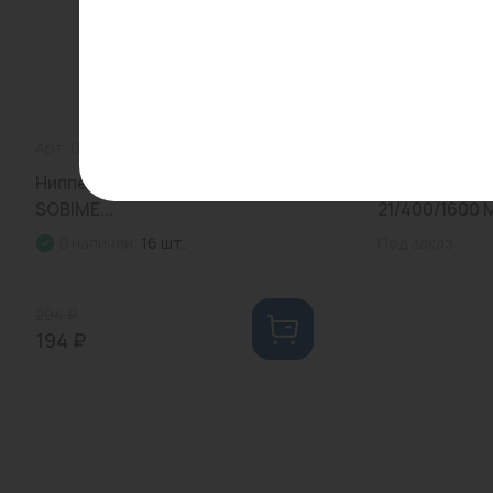
Арт: 033306-N
0
Арт: 77246044
Ниппель 1 1/2"х3/4" ник.
Радиатор па
SOBIME...
21/400/1600 
В наличии:
16 шт.
Под заказ
204 ₽
194 ₽