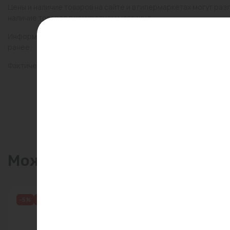
Цены и наличие товаров на сайте и в гипермаркетах могут раз
наличие товаров в конкретном магазине.
Информация о товарах на сайте обновляется и может быть неа
ранее.
Фактический товар может иметь визуальные отличия от изобр
Может пригодиться
-5%
Распродажа