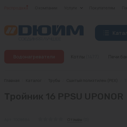
Распродажа
О компании
Услуги
Покупателям
Па
Ката
Котлы
Водонагреватели
Котлы
(1477)
Печи б
Печи банные
Дымоходы
Главная
/
Каталог
/
Трубы
/
Сшитый полиэтилен (PEX)
/
Т
Трубы
Тройник 16 PPSU UPONOR
Насосы
Баки и емкости
Арт: 1008684
Отзывы
(0)
Бойлеры косвенного нагрева