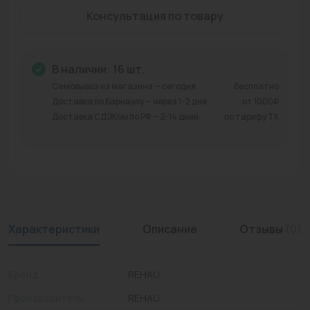
Консультация по товару
Промышленная арматура
Расходные материалы
В наличии: 16 шт.
Регулирующая арматура
Самовывоз из магазина — сегодня
бесплатно
Доставка по Барнаулу — через 1-2 дня
от 1000₽
Сантехника
Доставка СДЭКом по РФ — 2-14 дней
по тарифу ТК
Системы управления
Теплоносители
Товары для отдыха
Устройства защиты
Характеристики
Описание
Отзывы
(0)
Фитинги для труб
Бренд
REHAU
Электрический теплый пол+греющий кабель
Производитель
REHAU