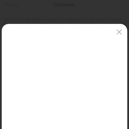
Страна
ГЕРМАНИЯ
Цены и наличие товаров на сайте и в гипермаркетах могут различаться.
Пожалуйста, уточняйте стоимость и наличие товаров в конкретном
магазине.
Информация о товарах на сайте обновляется и может быть неактуальна
для таких же товаров, проданных ранее.
Фактический товар может иметь визуальные отличия от изображения.
Оставить отзыв
Может пригодиться