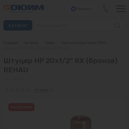
Написать
Закрыть
Каталог
Главная
/
Каталог
/
Трубы
/
Сшитый полиэтилен (PEX)
/
Котлы
Штуцер НР 20x1/2" RХ (бронза) REHAU
Штуцер НР 20x1/2" RХ (бронза)
Печи банные
REHAU
Дымоходы
Арт: 456314
Трубы
Отзывы
(0)
Насосы
Распродажа
Баки и емкости
Бойлеры косвенного нагрева