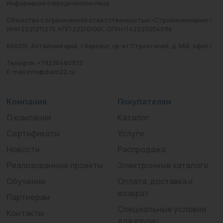
Информация о юридическом лице
Общество с ограниченной ответственностью «Стройинжиниринг»
ИНН 2221211275, КПП 222101001, ОГРН 1142225004096
656031, Алтайский край, г Барнаул, пр-кт Строителей, д. 58А, офис 1
Телефон: +79236460933
E-mail:info@duim22.ru
Компания
Покупателям
О компании
Каталог
Сертификаты
Услуги
Новости
Распродажа
Реализованные проекты
Электронные каталоги
Обучение
Оплата, доставка и
возврат
Партнерам
Специальные условия
Контакты
для юрлиц