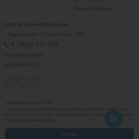
Личный кабинет
Контактная информация
г. Барнаул, пр-т Строителей, 58А
8 (3852) 555-565
Оставить заявку
info@duim22.ru
Уважаемые покупатели!
© 2010 — 2026.
«ДЮЙМ Барнаул»
На сайте указаны розничные цены на товары. При оформлении заказа
Политика конфиденциальности
вы можете получить скидку — её размер зависит от общей суммы покупки.
Подробности у менеджеров.
Разработка
сайта
Хорошо