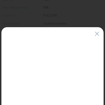
Производитель
РВК
Страна
РОССИЯ
Материал
полипропилен
Цены и наличие товаров на сайте и в гипермаркетах могут различаться.
Пожалуйста, уточняйте стоимость и наличие товаров в конкретном
магазине.
Информация о товарах на сайте обновляется и может быть неактуальна
для таких же товаров, проданных ранее.
Фактический товар может иметь визуальные отличия от изображения.
Оставить отзыв
Может пригодиться