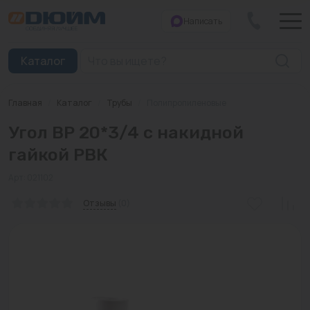
Написать
Закрыть
Каталог
Главная
/
Каталог
/
Трубы
/
Полипропиленовые
Котлы
Угол ВР 20*3/4 с накидной
Печи банные
гайкой РВК
Дымоходы
Арт: 021102
Трубы
Отзывы
(0)
Насосы
Баки и емкости
Бойлеры косвенного нагрева