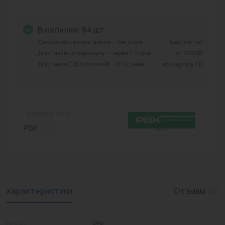
Промышленная арматура
В наличии: 64 шт.
Расходные материалы
Самовывоз из магазина — сегодня
бесплатно
Доставка по Барнаулу — через 1-2 дня
от 1000₽
Регулирующая арматура
Доставка СДЭКом по РФ — 2-14 дней
по тарифу ТК
Сантехника
Системы управления
Производитель:
Теплоносители
РВК
Товары для отдыха
Устройства защиты
Фитинги для труб
Характеристики
Отзывы
(0)
Электрический теплый пол+греющий кабель
Бренд
РВК