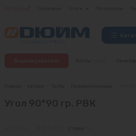
Распродажа
О компании
Услуги
Покупателям
Па
Ката
Котлы
Водонагреватели
Котлы
(1477)
Печи б
Печи банные
Дымоходы
Главная
/
Каталог
/
Трубы
/
Полипропиленовые
/
Угол 90*
Трубы
Угол 90*90 гр. РВК
Насосы
Баки и емкости
Арт: 031114
Отзывы
(0)
Бойлеры косвенного нагрева