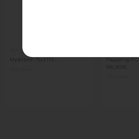
Арт: -
0
Арт: -
Муфта НР 75х3 ПЭ...
Радиатор РС 
RAL9016...
Под заказ
Под заказ