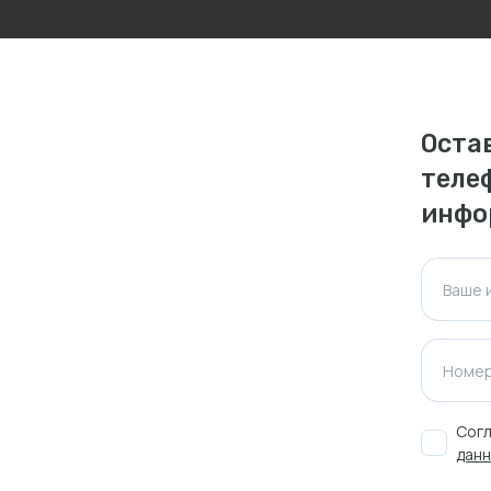
личаться. Пожалуйста, уточняйте стоимость и
ктуальна для таких же товаров, проданных
Оста
ажения.
теле
инфо
Оставить отзыв
Ваше 
Номер
Согл
данн