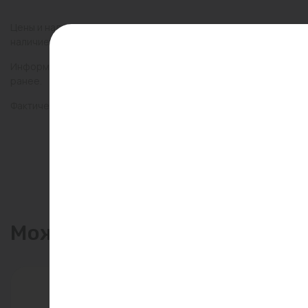
Цены и наличие товаров на сайте и в гипермаркетах могут раз
наличие товаров в конкретном магазине.
Информация о товарах на сайте обновляется и может быть неа
ранее.
Фактический товар может иметь визуальные отличия от изобр
Может пригодиться