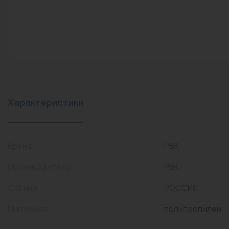
конвекторы)
Промышленная арматура
Расходные материалы
Регулирующая арматура
Сантехника
Системы управления
Характеристики
Теплоносители
Товары для отдыха
Бренд
РВК
Устройства защиты
Производитель
РВК
Фитинги для труб
Страна
РОССИЯ
Электрический теплый
Материал
полипропилен
пол+греющий кабель