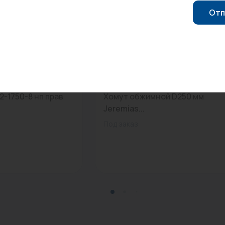
Отп
0
Арт: DW41 250
2-1750-8 нп прав
Хомут обжимной D250 мм
Jeremias...
Под заказ