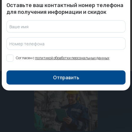
0
0
Арт: -
Арт: 611N4400
Оставьте ваш контактный номер телефона
Водонагреватель
Уголок 1" ВН (никел.) UNI-
для получения информации и скидок
THERMEX Dogma 50 V...
FITT...
Под заказ
Под заказ
Ваше имя
Номер телефона
Согласен с
политикой обработки персональных данных
Отправить