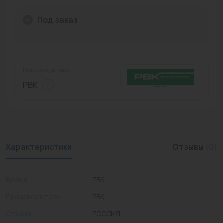
Промышленная арматура
Под заказ
Расходные материалы
Регулирующая арматура
Производитель:
Сантехника
РВК
Системы управления
Теплоносители
Товары для отдыха
Характеристики
Отзывы
(0)
Устройства защиты
Бренд
РВК
Фитинги для труб
Производитель
РВК
Электрический теплый пол+греющий кабель
Страна
РОССИЯ