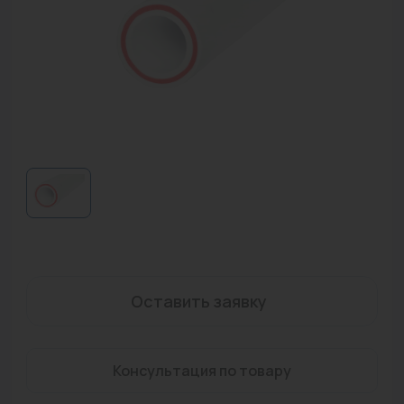
Водонагреватели
Запасные части
Запорная арматура
Инструмент
КИП
Коллекторы и аксессуары
Кондиционеры
Крепеж
Оставить заявку
Очистка воды
Предохранительная арматура
Консультация по товару
Приборы отопления (радиаторы, конвекторы)