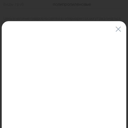
Виды труб
полипропиленовые
Цены и наличие товаров на сайте и в гипермаркетах могут различаться.
Пожалуйста, уточняйте стоимость и наличие товаров в конкретном
магазине.
Информация о товарах на сайте обновляется и может быть неактуальна
для таких же товаров, проданных ранее.
Фактический товар может иметь визуальные отличия от изображения.
Оставить отзыв
Может пригодиться