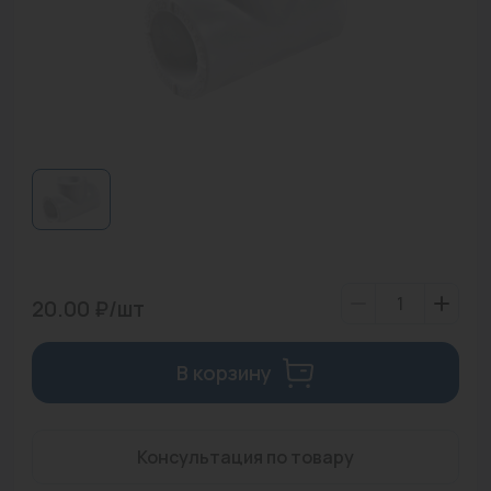
Водонагреватели
Запасные части
Запорная арматура
Инструмент
КИП
Коллекторы и аксессуары
Кондиционеры
20.00 ₽/шт
Крепеж
В корзину
Очистка воды
Предохранительная арматура
Консультация по товару
Приборы отопления (радиаторы, конвекторы)