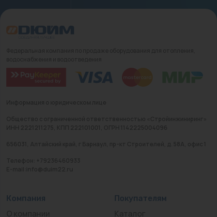
Федеральная компания по продаже оборудования для отопления,
водоснабжения и водоотведения
Информация о юридическом лице
Общество с ограниченной ответственностью «Стройинжиниринг»
ИНН 2221211275, КПП 222101001, ОГРН 1142225004096
656031, Алтайский край, г Барнаул, пр-кт Строителей, д. 58А, офис 1
Телефон: +79236460933
E-mail:info@duim22.ru
Компания
Покупателям
О компании
Каталог