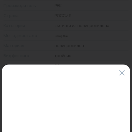
Производитель
РВК
Страна
РОССИЯ
Категория
фитинги из полипропилена
Метод монтажа
сварка
Материал
полипропилен
Вид фитинга
тройник
Максимальная
90
температура, °С
Максимальное
25
рабочее давление
Цены и наличие товаров на сайте и в гипермаркетах могут различаться.
Пожалуйста, уточняйте стоимость и наличие товаров в конкретном
магазине.
Информация о товарах на сайте обновляется и может быть неактуальна
для таких же товаров, проданных ранее.