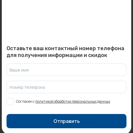
Фактический товар может иметь визуальные отличия от изображения.
Оставить отзыв
Может пригодиться
Оставьте ваш контактный номер телефона
для получения информации и скидок
Товар месяца
Ваше имя
Номер телефона
0
0
Арт: 7724606508
Арт: -
Радиатор панельный
Труба дымоходная
CLASSIC K 30/500/800
стартовая чугунная
Согласен с
политикой обработки персональных данных
METEOR...
(крашенная...
Под заказ
В наличии:
8 шт.
3 091 ₽
Отправить